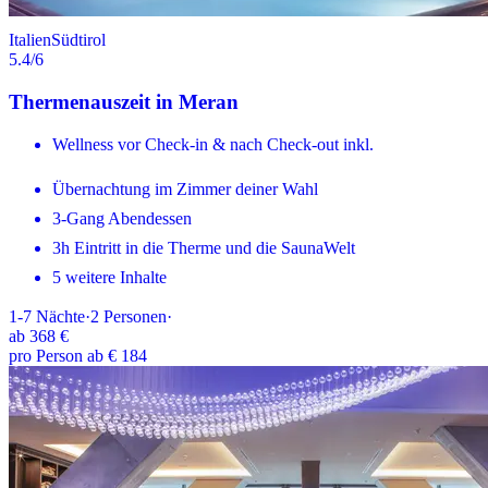
Italien
Südtirol
5.4
/6
Thermenauszeit in Meran
Wellness vor Check-in & nach Check-out inkl.
Übernachtung im Zimmer deiner Wahl
3-Gang Abendessen
3h Eintritt in die Therme und die SaunaWelt
5 weitere Inhalte
1-7
Nächte
·
2
Personen
·
ab
368 €
pro Person ab € 184