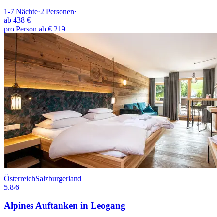
1-7
Nächte
·
2
Personen
·
ab
438 €
pro Person ab € 219
Österreich
Salzburgerland
5.8
/6
Alpines Auftanken in Leogang