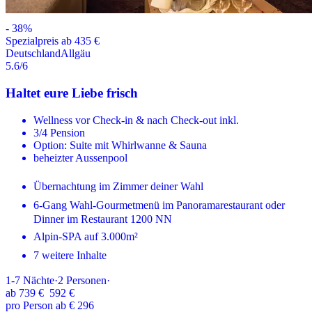
-
38
%
Spezialpreis ab 435 €
Deutschland
Allgäu
5.6
/6
Haltet eure Liebe frisch
Wellness vor Check-in & nach Check-out inkl.
3/4 Pension
Option: Suite mit Whirlwanne & Sauna
beheizter Aussenpool
Übernachtung im Zimmer deiner Wahl
6-Gang Wahl-Gourmetmenü im Panoramarestaurant oder
Dinner im Restaurant 1200 NN
Alpin-SPA auf 3.000m²
7 weitere Inhalte
1-7
Nächte
·
2
Personen
·
ab
739 €
592 €
pro Person ab € 296