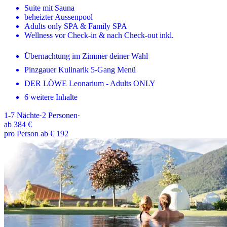
Suite mit Sauna
beheizter Aussenpool
Adults only SPA & Family SPA
Wellness vor Check-in & nach Check-out inkl.
Übernachtung im Zimmer deiner Wahl
Pinzgauer Kulinarik 5-Gang Menü
DER LÖWE Leonarium - Adults ONLY
6 weitere Inhalte
1-7
Nächte
·
2
Personen
·
ab
384 €
pro Person ab € 192