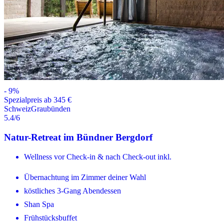
-
9
%
Spezialpreis ab 345 €
Schweiz
Graubünden
5.4
/6
Natur-Retreat im Bündner Bergdorf
Wellness vor Check-in & nach Check-out inkl.
Übernachtung im Zimmer deiner Wahl
köstliches 3-Gang Abendessen
Shan Spa
Frühstücksbuffet