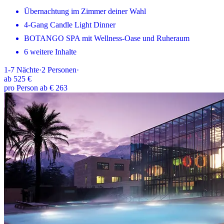
Übernachtung im Zimmer deiner Wahl
4-Gang Candle Light Dinner
BOTANGO SPA mit Wellness-Oase und Ruheraum
6 weitere Inhalte
1-7
Nächte
·
2
Personen
·
ab
525 €
pro Person ab € 263