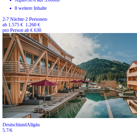
8 weitere Inhalte
2-7
Nächte
·
2
Personen
·
ab
1.575 €
1.260 €
pro Person ab € 630
Deutschland
Allgäu
5.7
/6