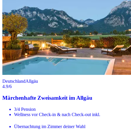
Deutschland
Allgäu
4.9
/6
Märchenhafte Zweisamkeit im Allgäu
3/4 Pension
Wellness vor Check-in & nach Check-out inkl.
Übernachtung im Zimmer deiner Wahl