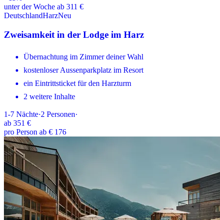
unter der Woche ab 311 €
Deutschland
Harz
Neu
Zweisamkeit in der Lodge im Harz
Übernachtung im Zimmer deiner Wahl
kostenloser Aussenparkplatz im Resort
ein Eintrittsticket für den Harzturm
2 weitere Inhalte
1-7
Nächte
·
2
Personen
·
ab
351 €
pro Person ab € 176