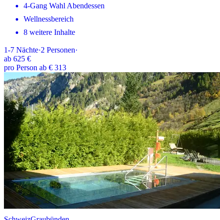
4-Gang Wahl Abendessen
Wellnessbereich
8 weitere Inhalte
1-7
Nächte
·
2
Personen
·
ab
625 €
pro Person ab € 313
Schweiz
Graubünden