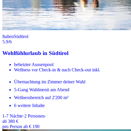
Italien
Südtirol
5.9
/6
Wohlfühlurlaub in Südtirol
beheizter Aussenpool
Wellness vor Check-in & nach Check-out inkl.
Übernachtung im Zimmer deiner Wahl
5-Gang Wahlmenü am Abend
Wellnessbereich auf 2'200 m²
6 weitere Inhalte
1-7
Nächte
·
2
Personen
·
ab
380 €
pro Person ab € 190