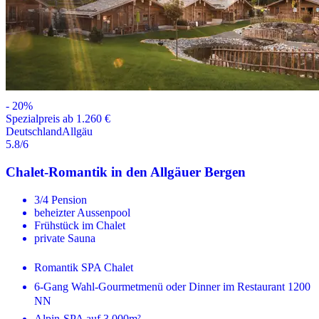
-
20
%
Spezialpreis ab 1.260 €
Deutschland
Allgäu
5.8
/6
Chalet-Romantik in den Allgäuer Bergen
3/4 Pension
beheizter Aussenpool
Frühstück im Chalet
private Sauna
Romantik SPA Chalet
6-Gang Wahl-Gourmetmenü oder Dinner im Restaurant 1200
NN
Alpin-SPA auf 3.000m²