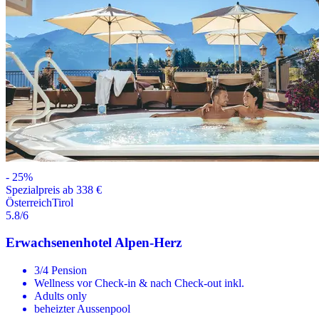
-
25
%
Spezialpreis ab 338 €
Österreich
Tirol
5.8
/6
Erwachsenenhotel Alpen-Herz
3/4 Pension
Wellness vor Check-in & nach Check-out inkl.
Adults only
beheizter Aussenpool