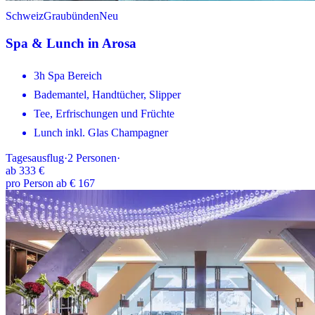
Schweiz
Graubünden
Neu
Spa & Lunch in Arosa
3h Spa Bereich
Bademantel, Handtücher, Slipper
Tee, Erfrischungen und Früchte
Lunch inkl. Glas Champagner
Tagesausflug
·
2
Personen
·
ab
333 €
pro Person ab € 167