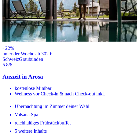
-
22
%
unter der Woche ab 302 €
Schweiz
Graubünden
5.8
/6
Auszeit in Arosa
kostenlose Minibar
Wellness vor Check-in & nach Check-out inkl.
Übernachtung im Zimmer deiner Wahl
Valsana Spa
reichhaltiges Frühstückbuffet
5 weitere Inhalte