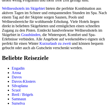
denen wenig Programm und mehr freie Zeit gefragt sind.
Wellnesshotels
im Skigebiet
bieten die perfekte Kombination aus
aktiven Tagen im Schnee und entspannenden Stunden im Spa. Nach
einem Tag auf der Skipiste sorgen Saunen, Pools und
Wellnessbereiche für wohltuende Erholung. Viele Hotels liegen
direkt in beliebten Skigebieten und ermöglichen einen schnellen
Zugang zu den Pisten. Entdeckt handverlesene Wellnesshotels im
Skigebiet in
Graubünden
, die Wintersport, Komfort und Spa-
Erlebnisse verbinden. Alle Angebote auf weekend4two eignen sich
perfekt für einen Winter
Kurzurlaub zu zweit
und können bequem
gebucht oder auch als Gutschein verschenkt werden.
Beliebte Reiseziele
Engadin
Arosa
Davos
Davos-Klosters
Silvaplana
Scuol
Breil / Brigels
Samnaun
Surselva