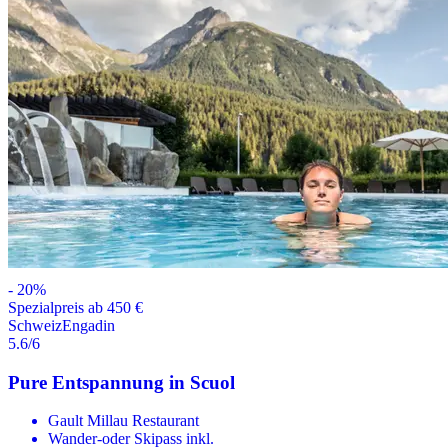
-
20
%
Spezialpreis ab 450 €
Schweiz
Engadin
5.6
/6
Pure Entspannung in Scuol
Gault Millau Restaurant
Wander-oder Skipass inkl.