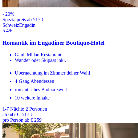
-
20
%
Spezialpreis ab 517 €
Schweiz
Engadin
5.4
/6
Romantik im Engadiner Boutique-Hotel
Gault Millau Restaurant
Wander-oder Skipass inkl.
Übernachtung im Zimmer deiner Wahl
4-Gang Abendessen
romantisches Bad zu zweit
10 weitere Inhalte
1-7
Nächte
·
2
Personen
·
ab
647 €
517 €
pro Person ab € 259