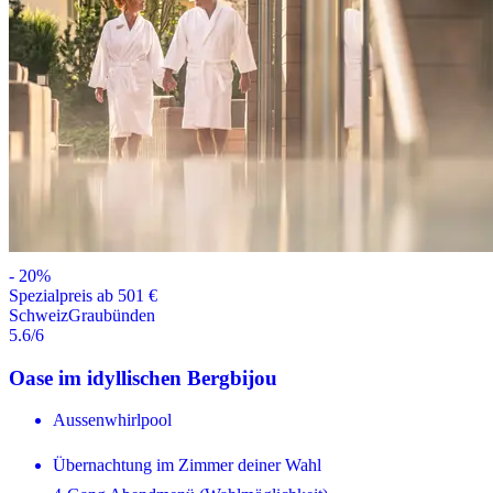
-
20
%
Spezialpreis ab 501 €
Schweiz
Graubünden
5.6
/6
Oase im idyllischen Bergbijou
Aussenwhirlpool
Übernachtung im Zimmer deiner Wahl