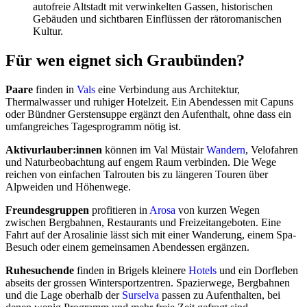
autofreie Altstadt mit verwinkelten Gassen, historischen
Gebäuden und sichtbaren Einflüssen der rätoromanischen
Kultur.
Für wen eignet sich Graubünden?
Paare
finden in
Vals
eine Verbindung aus Architektur,
Thermalwasser und ruhiger Hotelzeit. Ein Abendessen mit Capuns
oder Bündner Gerstensuppe ergänzt den Aufenthalt, ohne dass ein
umfangreiches Tagesprogramm nötig ist.
Aktivurlauber:innen
können im Val Müstair
Wandern
, Velofahren
und Naturbeobachtung auf engem Raum verbinden. Die Wege
reichen von einfachen Talrouten bis zu längeren Touren über
Alpweiden und Höhenwege.
Freundesgruppen
profitieren in
Arosa
von kurzen Wegen
zwischen Bergbahnen, Restaurants und Freizeitangeboten. Eine
Fahrt auf der Arosalinie lässt sich mit einer Wanderung, einem Spa-
Besuch oder einem gemeinsamen Abendessen ergänzen.
Ruhesuchende
finden in Brigels kleinere
Hotels
und ein Dorfleben
abseits der grossen Wintersportzentren. Spazierwege, Bergbahnen
und die Lage oberhalb der
Surselva
passen zu Aufenthalten, bei