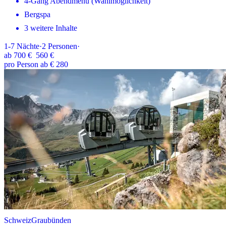
4-Gang Abendmenü (Wahlmöglichkeit)
Bergspa
3 weitere Inhalte
1-7
Nächte
·
2
Personen
·
ab
700 €
560 €
pro Person ab € 280
Schweiz
Graubünden