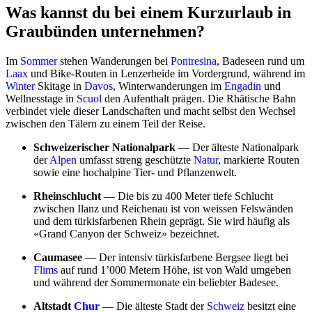
Was kannst du bei einem Kurzurlaub in
Graubünden unternehmen?
Im
Sommer
stehen Wanderungen bei
Pontresina
, Badeseen rund um
Laax
und Bike-Routen in Lenzerheide im Vordergrund, während im
Winter
Skitage in
Davos
, Winterwanderungen im
Engadin
und
Wellnesstage in
Scuol
den Aufenthalt prägen. Die Rhätische Bahn
verbindet viele dieser Landschaften und macht selbst den Wechsel
zwischen den Tälern zu einem Teil der Reise.
Schweizerischer Nationalpark
— Der älteste Nationalpark
der
Alpen
umfasst streng geschützte
Natur
, markierte Routen
sowie eine hochalpine Tier- und Pflanzenwelt.
Rheinschlucht
— Die bis zu 400 Meter tiefe Schlucht
zwischen Ilanz und Reichenau ist von weissen Felswänden
und dem türkisfarbenen Rhein geprägt. Sie wird häufig als
«Grand Canyon der Schweiz» bezeichnet.
Caumasee
— Der intensiv türkisfarbene Bergsee liegt bei
Flims
auf rund 1’000 Metern Höhe, ist von Wald umgeben
und während der Sommermonate ein beliebter Badesee.
Altstadt
Chur
— Die älteste Stadt der
Schweiz
besitzt eine