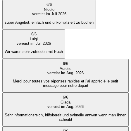
6
/
6
Nicole
verreist im Juli 2026
super Angebot, einfach und unkompliziert zu buchen
6
/
6
Luigi
verreist im Juli 2026
Wir waren sehr zufrieden mit Euch
6
/
6
Aurelie
verreist im Aug. 2026
Merci pour toutes vos réponses rapides et j’ai apprécié le petit
message pour notre départ
6
/
6
Giada
verreist im Aug. 2026
Sehr informationsreich, hilfsbereit und svhnelle antwort wenn man Ihnen
schreibt