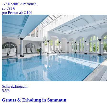
1-7
Nächte
·
2
Personen
·
ab
391 €
pro Person ab € 196
Schweiz
Engadin
5.5
/6
Genuss & Erholung in Samnaun