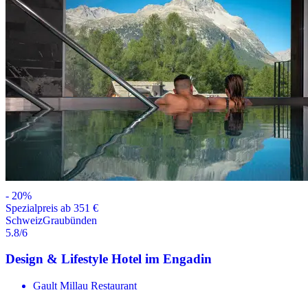
-
20
%
Spezialpreis ab 351 €
Schweiz
Graubünden
5.8
/6
Design & Lifestyle Hotel im Engadin
Gault Millau Restaurant