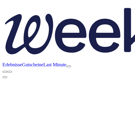
Erlebnisse
Gutscheine
Last Minute