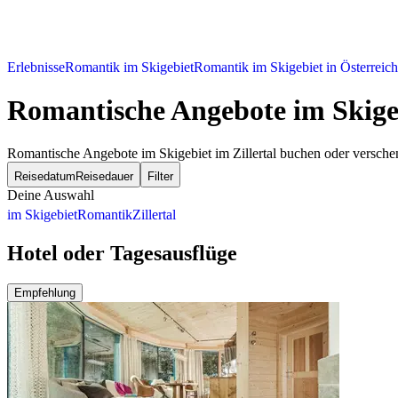
Erlebnisse
Romantik im Skigebiet
Romantik im Skigebiet in Österreich
Romantische Angebote im Skigeb
Romantische Angebote im Skigebiet im Zillertal buchen oder versche
Reisedatum
Reisedauer
Filter
Deine Auswahl
im Skigebiet
Romantik
Zillertal
Hotel oder Tagesausflüge
Empfehlung