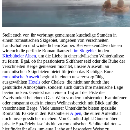
Stellt euch vor, ihr verbringt gemeinsam kuschelige Stunden in
einem romantischen Skigebiet, umgeben von verschneiten
Landschaften und winterlichem Zauber. Bei weekend4two bieten
wir euch die perfekte Romantikauszeit
im Skigebiet
in den
Kitzbüheler Alpen
, um die Liebe in einer idyllischen Winterkulisse
zu feiern. Egal, ob ihr passionierte Skifahrer seid oder die Ruhe der
verschneiten Berge geniessen möchtet, unsere Auswahl an
romantischen Skigebieten bietet für jeden das Richtige. Eure
romantische Auszeit
beginnt in einem unserer sorgfältig
ausgewählten
Hotels
oder Chalets, die nicht nur durch ihre
gemütliche Atmosphäre, sondern auch durch ihre malerische Lage
beeindrucken. Genießt nach einem Tag auf der Piste die
Zweisamkeit bei einem Glas Wein vor dem knisternden Kaminfeuer
oder entspannt euch in einem Wellnessbereich mit Blick auf die
verschneiten Berge. Viele unserer Unterkünfte bieten spezielle
Romantik-Pakete in den Kitzbüheler
Alpen
, die euren Aufenthalt
noch unvergesslicher machen. Von Candle-Light-Dinnern über
private Spa-Erlebnisse bis hin zu romantischen Schlittenfahrten –
hier findet ihr alles, um eure Liebe auf besondere Weise zu