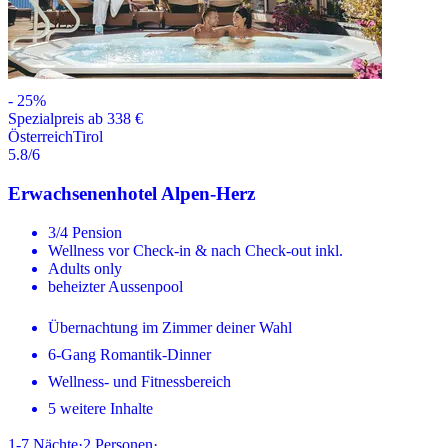
-
25
%
Spezialpreis ab 338 €
Österreich
Tirol
5.8
/6
Erwachsenenhotel Alpen-Herz
3/4 Pension
Wellness vor Check-in & nach Check-out inkl.
Adults only
beheizter Aussenpool
Übernachtung im Zimmer deiner Wahl
6-Gang Romantik-Dinner
Wellness- und Fitnessbereich
5 weitere Inhalte
1-7
Nächte
·
2
Personen
·