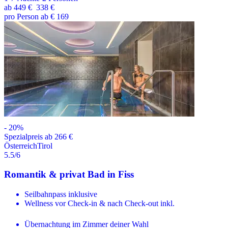
ab
449 €
338 €
pro Person ab € 169
-
20
%
Spezialpreis ab 266 €
Österreich
Tirol
5.5
/6
Romantik & privat Bad in Fiss
Seilbahnpass inklusive
Wellness vor Check-in & nach Check-out inkl.
Übernachtung im Zimmer deiner Wahl