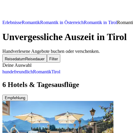
Erlebnisse
Romantik
Romantik in Österreich
Romantik in Tirol
Romantik
Unvergessliche Auszeit in Tirol
Handverlesene Angebote buchen oder verschenken.
Reisedatum
Reisedauer
Filter
Deine Auswahl
hundefreundlich
Romantik
Tirol
6 Hotels & Tagesausflüge
Empfehlung