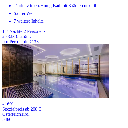
Tiroler Zirben-Honig Bad mit Kräutercocktail
Sauna-Welt
7 weitere Inhalte
1-7
Nächte
·
2
Personen
·
ab
333 €
266 €
pro Person ab € 133
-
16
%
Spezialpreis ab 208 €
Österreich
Tirol
5.8
/6