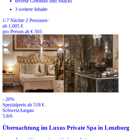
diverse Getränke und Snacks
3 weitere Inhalte
1-7
Nächte
·
2
Personen
·
ab
1.005 €
pro Person ab € 503
-
20
%
Spezialpreis ab 518 €
Schweiz
Aargau
5.8
/6
Übernachtung im Luxus Private Spa in Lenzburg