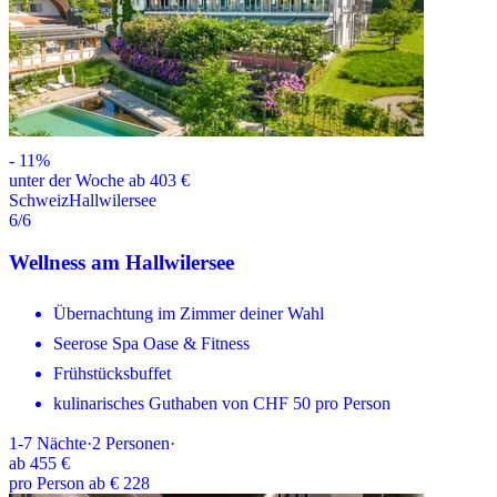
-
11
%
unter der Woche ab 403 €
Schweiz
Hallwilersee
6
/6
Wellness am Hallwilersee
Übernachtung im Zimmer deiner Wahl
Seerose Spa Oase & Fitness
Frühstücksbuffet
kulinarisches Guthaben von CHF 50 pro Person
1-7
Nächte
·
2
Personen
·
ab
455 €
pro Person ab € 228