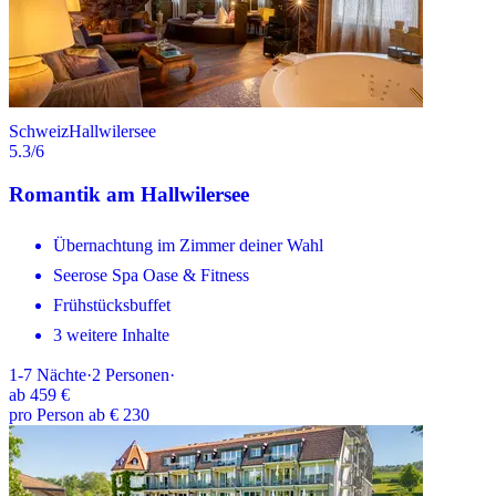
Schweiz
Hallwilersee
5.3
/6
Romantik am Hallwilersee
Übernachtung im Zimmer deiner Wahl
Seerose Spa Oase & Fitness
Frühstücksbuffet
3 weitere Inhalte
1-7
Nächte
·
2
Personen
·
ab
459 €
pro Person ab € 230