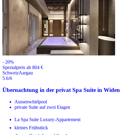
-
20
%
Spezialpreis ab 804 €
Schweiz
Aargau
5.6
/6
Übernachtung in der privat Spa Suite in Widen
Aussenwhirlpool
private Suite auf zwei Etagen
La Spa Suite Luxury-Appartement
kleines Frühstück