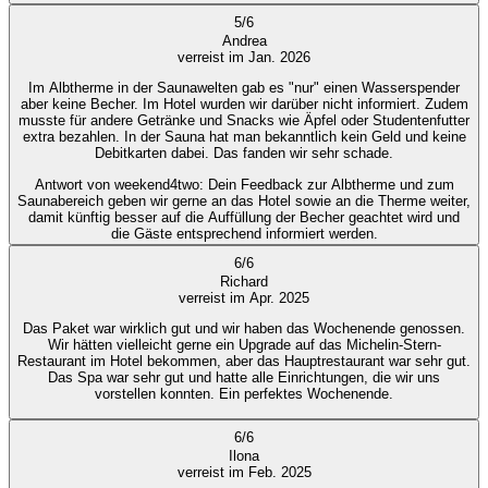
5
/
6
Andrea
verreist im Jan. 2026
Im Albtherme in der Saunawelten gab es "nur" einen Wasserspender
aber keine Becher. Im Hotel wurden wir darüber nicht informiert. Zudem
musste für andere Getränke und Snacks wie Äpfel oder Studentenfutter
extra bezahlen. In der Sauna hat man bekanntlich kein Geld und keine
Debitkarten dabei. Das fanden wir sehr schade.
Antwort von weekend4two
: Dein Feedback zur Albtherme und zum
Saunabereich geben wir gerne an das Hotel sowie an die Therme weiter,
damit künftig besser auf die Auffüllung der Becher geachtet wird und
die Gäste entsprechend informiert werden.
6
/
6
Richard
verreist im Apr. 2025
Das Paket war wirklich gut und wir haben das Wochenende genossen.
Wir hätten vielleicht gerne ein Upgrade auf das Michelin-Stern-
Restaurant im Hotel bekommen, aber das Hauptrestaurant war sehr gut.
Das Spa war sehr gut und hatte alle Einrichtungen, die wir uns
vorstellen konnten. Ein perfektes Wochenende.
6
/
6
Ilona
verreist im Feb. 2025