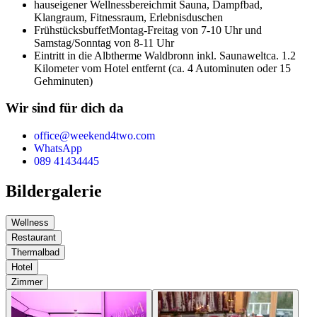
hauseigener Wellnessbereich
mit Sauna, Dampfbad,
Klangraum, Fitnessraum, Erlebnisduschen
Frühstücksbuffet
Montag-Freitag von 7-10 Uhr und
Samstag/Sonntag von 8-11 Uhr
Eintritt in die Albtherme Waldbronn inkl. Saunawelt
ca. 1.2
Kilometer vom Hotel entfernt (ca. 4 Autominuten oder 15
Gehminuten)
Wir sind für dich da
office@weekend4two.com
WhatsApp
089 41434445
Bildergalerie
Wellness
Restaurant
Thermalbad
Hotel
Zimmer