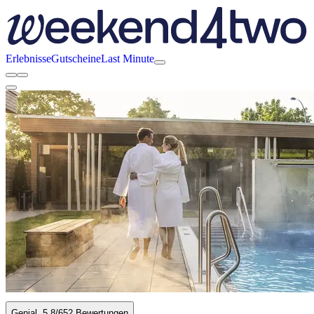
Erlebnisse
Gutscheine
Last Minute
Genial
5.8
/6
52 Bewertungen