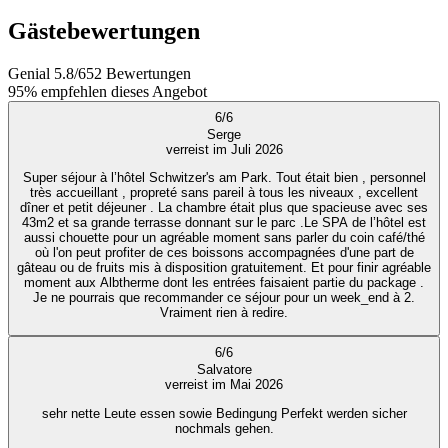
Gästebewertungen
Genial
5.8
/
6
52
Bewertungen
95%
empfehlen dieses Angebot
6
/
6
Serge
verreist im Juli 2026
Super séjour à l’hôtel Schwitzer's am Park. Tout était bien , personnel
très accueillant , propreté sans pareil à tous les niveaux , excellent
dîner et petit déjeuner . La chambre était plus que spacieuse avec ses
43m2 et sa grande terrasse donnant sur le parc .Le SPA de l’hôtel est
aussi chouette pour un agréable moment sans parler du coin café/thé
où l'on peut profiter de ces boissons accompagnées d'une part de
gâteau ou de fruits mis à disposition gratuitement. Et pour finir agréable
moment aux Albtherme dont les entrées faisaient partie du package .
Je ne pourrais que recommander ce séjour pour un week_end à 2.
Vraiment rien à redire.
6
/
6
Salvatore
verreist im Mai 2026
sehr nette Leute essen sowie Bedingung Perfekt werden sicher
nochmals gehen.