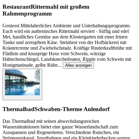
Restaurant
Rittermahl mit großem
Rahmenprogramm
Geniesst Mittelalterliches Ambiente und Unterhaltungsprogramm.
Euch wird ein authentisches Rittermahl serviert - Süffig und edel
Met, handliches Gemüse aus dem Klostergarten mit einer feinen
Tunke und zerrupftem Käse. Steinbrot von der Hofbäckerei mit
Kräutercreme und Zwiebelschmalz. Kräftige Rinderkraftbrühe mit
Flädlein und knusprige Haxe vom Schwein, würzige
Hähnchenschlegel, Landsknechtsbraten, Ripple vom Schwein mit
Honigmarinade, gelbe Rübe
...
Alles anzeigen
Thermalbad
Schwaben-Therme Aulendorf
Das Thermalbad mit seinen abwechslungsreichen
Wasserattraktionen bietet eine ganze Wasserlandschaft zum
Ausspannen und Regenerieren. Verschiedene Rutschen, ein
Strömungskanal, Sportbahnen und ein Kleinkinderbecken sorgen