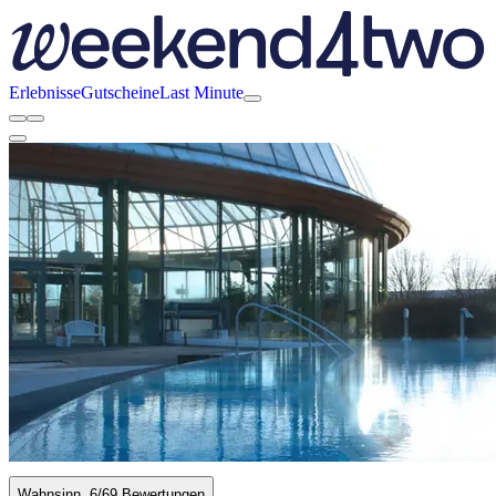
Erlebnisse
Gutscheine
Last Minute
Wahnsinn
6
/6
9 Bewertungen