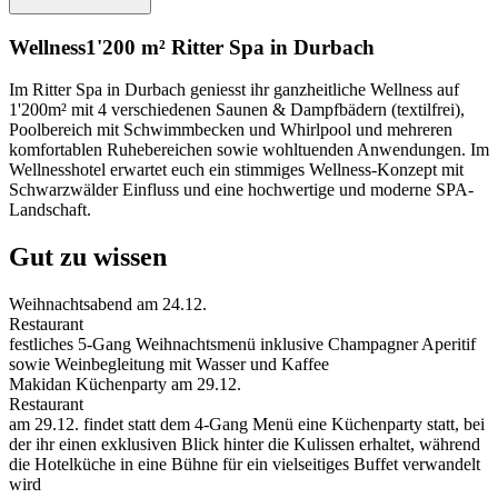
Wellness
1'200 m² Ritter Spa in Durbach
Im Ritter Spa in Durbach geniesst ihr ganzheitliche Wellness auf
1'200m² mit 4 verschiedenen Saunen & Dampfbädern (textilfrei),
Poolbereich mit Schwimmbecken und Whirlpool und mehreren
komfortablen Ruhebereichen sowie wohltuenden Anwendungen. Im
Wellnesshotel erwartet euch ein stimmiges Wellness-Konzept mit
Schwarzwälder Einfluss und eine hochwertige und moderne SPA-
Landschaft.
Gut zu wissen
Weihnachtsabend am 24.12.
Restaurant
festliches 5-Gang Weihnachtsmenü inklusive Champagner Aperitif
sowie Weinbegleitung mit Wasser und Kaffee
Makidan Küchenparty am 29.12.
Restaurant
am 29.12. findet statt dem 4-Gang Menü eine Küchenparty statt, bei
der ihr einen exklusiven Blick hinter die Kulissen erhaltet, während
die Hotelküche in eine Bühne für ein vielseitiges Buffet verwandelt
wird