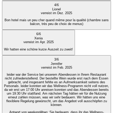
4
/
6
Lionel
verreist im Dez. 2025
Bon hotel mais un peu cher quand même pour la qualité (chambre sans
balcon, très peu de choix de menus)
6
/
6
Xenia
verreist im Apr. 2025
Wir hatten eine schöne kurze Auszeit zu zweit!
3
/
6
Jennifer
verreist im Feb. 2025
leider war der Service bei unserem Abendessen in Ihrem Restaurant
nicht zufriedenstellend. Der bestellte Wein wurde erst nach dem Essen
gebracht, und insgesamt fehlte es an Aufmerksamkeit seitens des
Personals. leider konnten wir das Wellness-Programm nicht voll nutzen,
da wir erst um 17:00 Uhr anreisen konnten und das Abendessen bereits
um 19:30 Uhr stattfand. Am nächsten Tag hätten wir für die Nutzung
erneut zahlen müssen, was wir sehr bedauern. Wir hätten uns eine
flexiblere Regelung gewünscht, um das Angebot voll ausschöpfen zu
können.
Antwort von weekend4two
: Sie bedauern, dass ihr das Wellness-