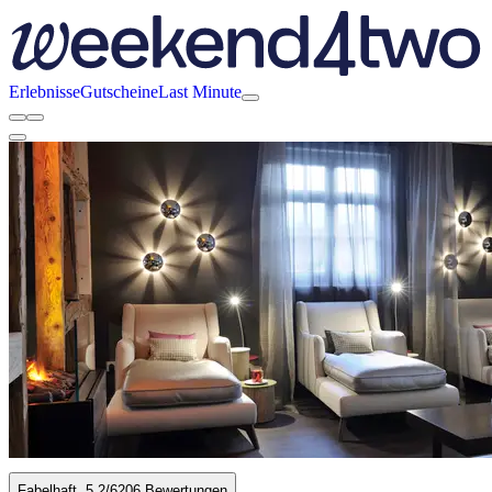
Erlebnisse
Gutscheine
Last Minute
Fabelhaft
5.2
/6
206 Bewertungen