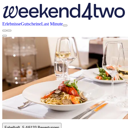
Erlebnisse
Gutscheine
Last Minute
Fabelhaft
5.4
/6
133 Bewertungen