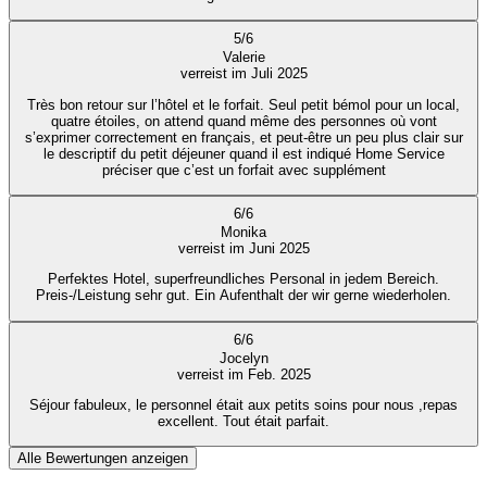
5
/
6
Valerie
verreist im Juli 2025
Très bon retour sur l’hôtel et le forfait. Seul petit bémol pour un local,
quatre étoiles, on attend quand même des personnes où vont
s’exprimer correctement en français, et peut-être un peu plus clair sur
le descriptif du petit déjeuner quand il est indiqué Home Service
préciser que c’est un forfait avec supplément
6
/
6
Monika
verreist im Juni 2025
Perfektes Hotel, superfreundliches Personal in jedem Bereich.
Preis-/Leistung sehr gut. Ein Aufenthalt der wir gerne wiederholen.
6
/
6
Jocelyn
verreist im Feb. 2025
Séjour fabuleux, le personnel était aux petits soins pour nous ,repas
excellent. Tout était parfait.
Alle Bewertungen anzeigen