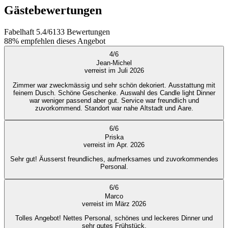
Gästebewertungen
Fabelhaft
5.4
/
6
133
Bewertungen
88%
empfehlen dieses Angebot
4
/
6
Jean-Michel
verreist im Juli 2026
Zimmer war zweckmässig und sehr schön dekoriert. Ausstattung mit
feinem Dusch. Schöne Geschenke. Auswahl des Candle light Dinner
war weniger passend aber gut. Service war freundlich und
zuvorkommend. Standort war nahe Altstadt und Aare.
6
/
6
Priska
verreist im Apr. 2026
Sehr gut! Äusserst freundliches, aufmerksames und zuvorkommendes
Personal.
6
/
6
Marco
verreist im März 2026
Tolles Angebot! Nettes Personal, schönes und leckeres Dinner und
sehr gutes Frühstück.