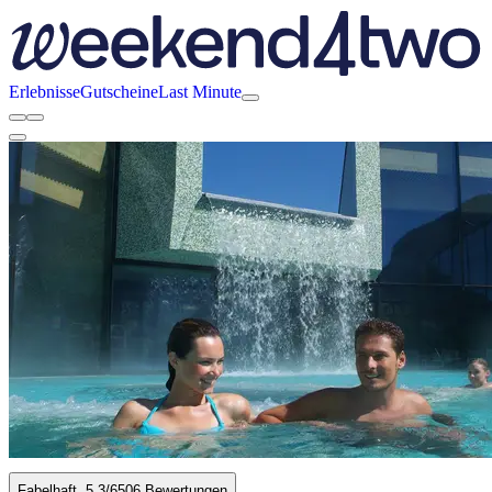
Erlebnisse
Gutscheine
Last Minute
Fabelhaft
5.3
/6
506 Bewertungen