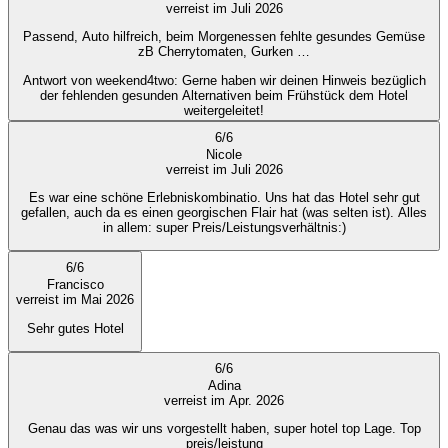
verreist im Juli 2026
Passend, Auto hilfreich, beim Morgenessen fehlte gesundes Gemüse
zB Cherrytomaten, Gurken …
Antwort von weekend4two
: Gerne haben wir deinen Hinweis bezüglich
der fehlenden gesunden Alternativen beim Frühstück dem Hotel
weitergeleitet!
6
/
6
Nicole
verreist im Juli 2026
Es war eine schöne Erlebniskombinatio. Uns hat das Hotel sehr gut
gefallen, auch da es einen georgischen Flair hat (was selten ist). Alles
in allem: super Preis/Leistungsverhältnis:)
6
/
6
Francisco
verreist im Mai 2026
Sehr gutes Hotel
6
/
6
Adina
verreist im Apr. 2026
Genau das was wir uns vorgestellt haben, super hotel top Lage. Top
preis/leistung