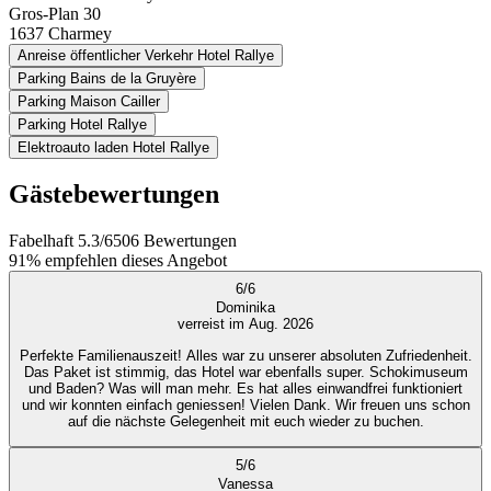
Gros-Plan 30
1637
Charmey
Anreise öffentlicher Verkehr Hotel Rallye
Parking Bains de la Gruyère
Parking Maison Cailler
Parking Hotel Rallye
Elektroauto laden Hotel Rallye
Gästebewertungen
Fabelhaft
5.3
/
6
506
Bewertungen
91%
empfehlen dieses Angebot
6
/
6
Dominika
verreist im Aug. 2026
Perfekte Familienauszeit! Alles war zu unserer absoluten Zufriedenheit.
Das Paket ist stimmig, das Hotel war ebenfalls super. Schokimuseum
und Baden? Was will man mehr. Es hat alles einwandfrei funktioniert
und wir konnten einfach geniessen! Vielen Dank. Wir freuen uns schon
auf die nächste Gelegenheit mit euch wieder zu buchen.
5
/
6
Vanessa