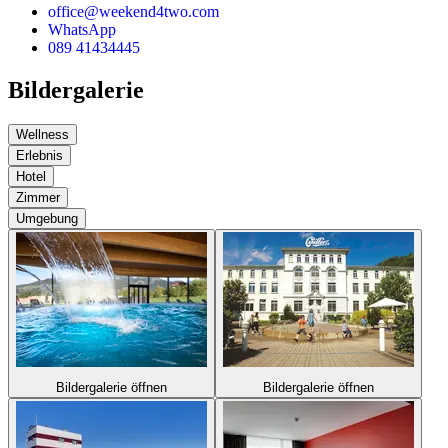
office@weekend4two.com
WhatsApp
089 41434445
Bildergalerie
Wellness
Erlebnis
Hotel
Zimmer
Umgebung
Bildergalerie öffnen
Bildergalerie öffnen