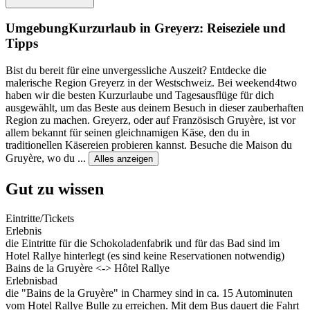
Umgebung
Kurzurlaub in Greyerz: Reiseziele und
Tipps
Bist du bereit für eine unvergessliche Auszeit? Entdecke die
malerische Region Greyerz in der Westschweiz. Bei weekend4two
haben wir die besten Kurzurlaube und Tagesausflüge für dich
ausgewählt, um das Beste aus deinem Besuch in dieser zauberhaften
Region zu machen. Greyerz, oder auf Französisch Gruyère, ist vor
allem bekannt für seinen gleichnamigen Käse, den du in
traditionellen Käsereien probieren kannst. Besuche die Maison du
Gruyère, wo du
...
Alles anzeigen
Gut zu wissen
Eintritte/Tickets
Erlebnis
die Eintritte für die Schokoladenfabrik und für das Bad sind im
Hotel Rallye hinterlegt (es sind keine Reservationen notwendig)
Bains de la Gruyère <-> Hôtel Rallye
Erlebnisbad
die "Bains de la Gruyère" in Charmey sind in ca. 15 Autominuten
vom Hotel Rallye Bulle zu erreichen. Mit dem Bus dauert die Fahrt