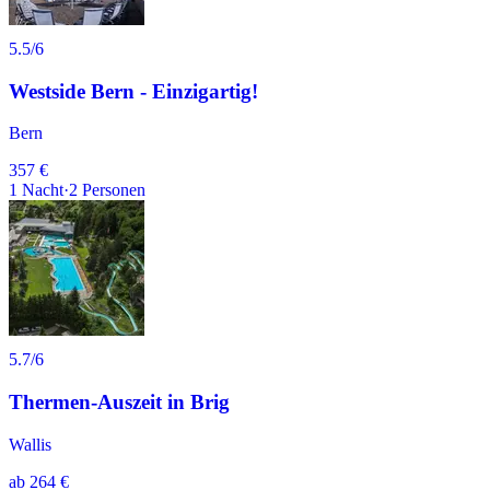
5.5
/6
Westside Bern - Einzigartig!
Bern
357 €
1
Nacht
·
2
Personen
5.7
/6
Thermen-Auszeit in Brig
Wallis
ab
264 €