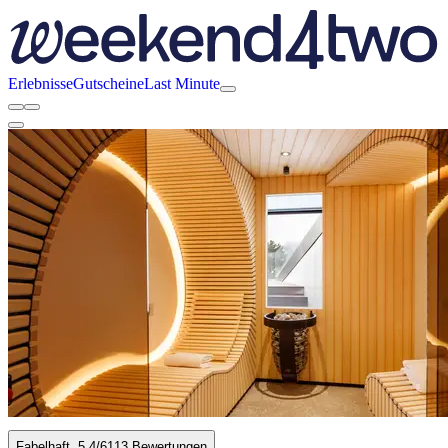
Erlebnisse
Gutscheine
Last Minute
Fabelhaft
5.4
/6
113 Bewertungen