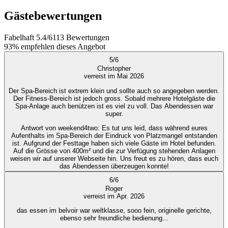
Gästebewertungen
Fabelhaft
5.4
/
6
113
Bewertungen
93%
empfehlen dieses Angebot
5
/
6
Christopher
verreist im Mai 2026
Der Spa-Bereich ist extrem klein und sollte auch so angegeben werden.
Der Fitness-Bereich ist jedoch gross. Sobald mehrere Hotelgäste die
Spa-Anlage auch benützen ist es viel zu voll. Das Abendessen war
super.
Antwort von weekend4two
: Es tut uns leid, dass während eures
Aufenthalts im Spa-Bereich der Eindruck von Platzmangel entstanden
ist. Aufgrund der Festtage haben sich viele Gäste im Hotel befunden.
Auf die Grösse von 400m² und die zur Verfügung stehenden Anlagen
weisen wir auf unserer Webseite hin. Uns freut es zu hören, dass euch
das Abendessen überzeugen konnte!
6
/
6
Roger
verreist im Apr. 2026
das essen im belvoir war weltklasse, sooo fein, originelle gerichte,
ebenso sehr freundliche bedienung...