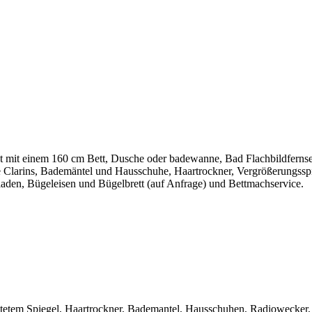
et mit einem 160 cm Bett, Dusche oder badewanne, Bad Flachbildferns
arins, Bademäntel und Hausschuhe, Haartrockner, Vergrößerungsspiege
aden, Bügeleisen und Bügelbrett (auf Anfrage) und Bettmachservice.
tem Spiegel, Haartrockner, Bademantel, Hausschuhen, Radiowecker, Z