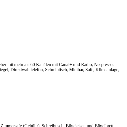
eher mit mehr als 60 Kanälen mit Canal+ und Radio, Nespresso-
l, Direktwahltelefon, Schreibtisch, Minibar, Safe, Klimaanlage,
immersafe (Gebühr), Schreibtisch, Bügeleisen und Bügelbrett,