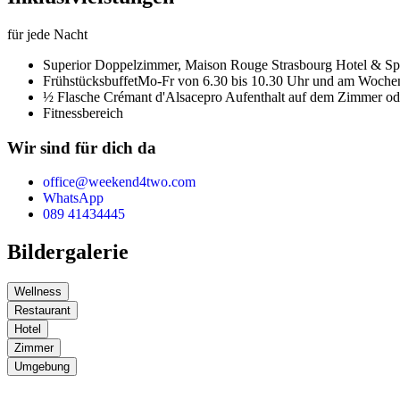
für jede Nacht
Superior Doppelzimmer,
Maison Rouge Strasbourg Hotel & Spa
Frühstücksbuffet
Mo-Fr von 6.30 bis 10.30 Uhr und am Wochen
½ Flasche Crémant d'Alsace
pro Aufenthalt auf dem Zimmer od
Fitnessbereich
Wir sind für dich da
office@weekend4two.com
WhatsApp
089 41434445
Bildergalerie
Wellness
Restaurant
Hotel
Zimmer
Umgebung