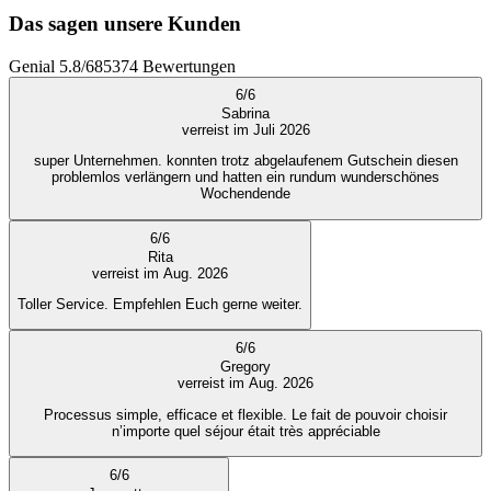
Das sagen unsere Kunden
Genial
5.8
/
6
85374
Bewertungen
6
/
6
Sabrina
verreist im Juli 2026
super Unternehmen. konnten trotz abgelaufenem Gutschein diesen
problemlos verlängern und hatten ein rundum wunderschönes
Wochendende
6
/
6
Rita
verreist im Aug. 2026
Toller Service. Empfehlen Euch gerne weiter.
6
/
6
Gregory
verreist im Aug. 2026
Processus simple, efficace et flexible. Le fait de pouvoir choisir
n’importe quel séjour était très appréciable
6
/
6