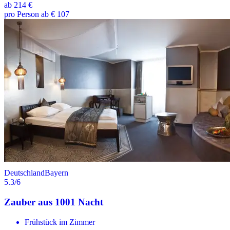
ab
214 €
pro Person ab € 107
Deutschland
Bayern
5.3
/6
Zauber aus 1001 Nacht
Frühstück im Zimmer