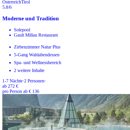
Österreich
Tirol
5.8
/6
Moderne und Tradition
Solepool
Gault Millau Restaurant
Zirbenzimmer Natur Plus
5-Gang Wahlabendessen
Spa- und Wellnessbereich
2 weitere Inhalte
1-7
Nächte
·
2
Personen
·
ab
272 €
pro Person ab € 136