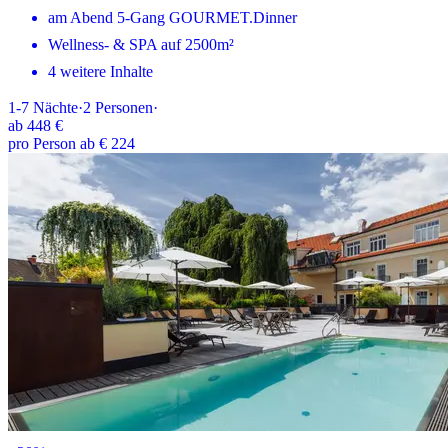
am Abend 5-Gang GOURMET.Dinner
Wellness- & SPA auf 2500m²
4 weitere Inhalte
1-7
Nächte
·
2
Personen
·
ab
448 €
pro Person ab € 224