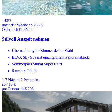
-
43
%
unter der Woche ab 235 €
Österreich
Tirol
Neu
Stilvoll Auszeit nehmen
Übernachtung im Zimmer deiner Wahl
ELVA Sky Spa mit einzigartigem Panoramablick
Sommerpass Stubai Super Card
6 weitere Inhalte
1-7
Nächte
·
2
Personen
·
ab
415 €
pro Person ab € 208