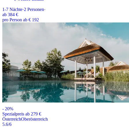
1-7
Nächte
·
2
Personen
·
ab
384 €
pro Person ab € 192
-
20
%
Spezialpreis ab 279 €
Österreich
Oberösterreich
5.6
/6