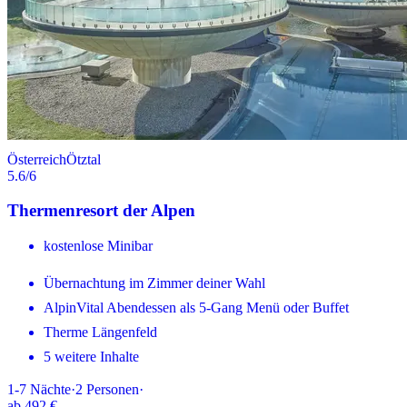
Österreich
Ötztal
5.6
/6
Thermenresort der Alpen
kostenlose Minibar
Übernachtung im Zimmer deiner Wahl
AlpinVital Abendessen als 5-Gang Menü oder Buffet
Therme Längenfeld
5 weitere Inhalte
1-7
Nächte
·
2
Personen
·
ab
492 €