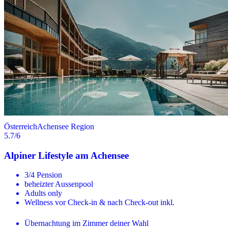
Österreich
Achensee Region
5.7
/6
Alpiner Lifestyle am Achensee
3/4 Pension
beheizter Aussenpool
Adults only
Wellness vor Check-in & nach Check-out inkl.
Übernachtung im Zimmer deiner Wahl