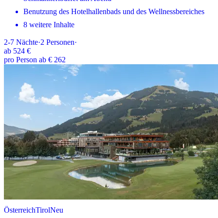
Benutzung des Hotelhallenbads und des Wellnessbereiches
8 weitere Inhalte
2-7
Nächte
·
2
Personen
·
ab
524 €
pro Person ab € 262
Österreich
Tirol
Neu