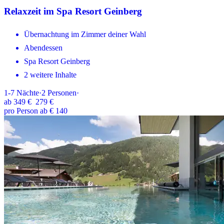
Relaxzeit im Spa Resort Geinberg
Übernachtung im Zimmer deiner Wahl
Abendessen
Spa Resort Geinberg
2 weitere Inhalte
1-7
Nächte
·
2
Personen
·
ab
349 €
279 €
pro Person ab € 140