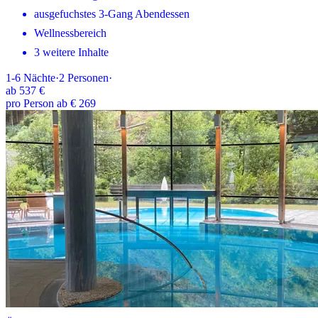
ausgefuchstes 3-Gang Abendessen
Wellnessbereich
3 weitere Inhalte
1-6
Nächte
·
2
Personen
·
ab
537 €
pro Person ab € 269