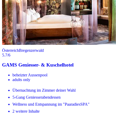
Österreich
Bregenzerwald
5.7
/6
GAMS Geniesser- & Kuschelhotel
beheizter Aussenpool
adults only
Übernachtung im Zimmer deiner Wahl
5-Gang Geniesserabendessen
Wellness und Entspannung im "PaaradiesSPA"
2 weitere Inhalte