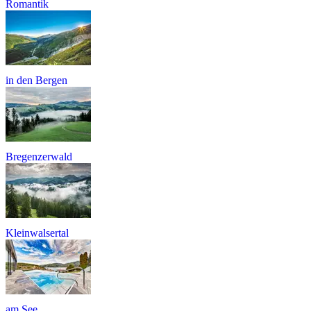
Romantik
in den Bergen
Bregenzerwald
Kleinwalsertal
am See