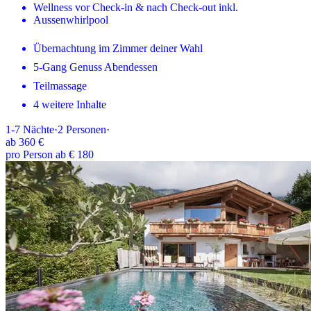
Wellness vor Check-in & nach Check-out inkl.
Aussenwhirlpool
Übernachtung im Zimmer deiner Wahl
5-Gang Genuss Abendessen
Teilmassage
4 weitere Inhalte
1-7
Nächte
·
2
Personen
·
ab
360 €
pro Person ab € 180