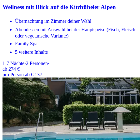
Wellness mit Blick auf die Kitzbüheler Alpen
Übernachtung im Zimmer deiner Wahl
Abendessen mit Auswahl bei der Hauptspeise (Fisch, Fleisch
oder vegetarische Variante)
Family Spa
5 weitere Inhalte
1-7
Nächte
·
2
Personen
·
ab
274 €
pro Person ab € 137