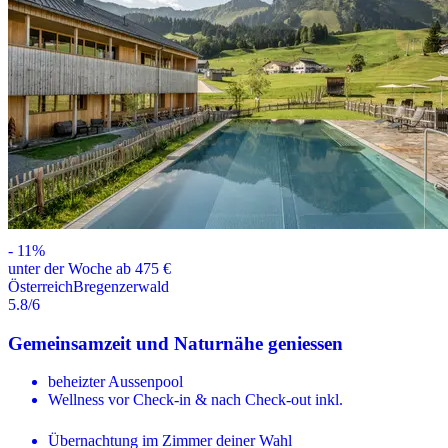
-
11
%
unter der Woche ab 475 €
Österreich
Bregenzerwald
5.8
/6
Gemeinsamzeit und Naturnähe geniessen
beheizter Aussenpool
Wellness vor Check-in & nach Check-out inkl.
Übernachtung im Zimmer deiner Wahl