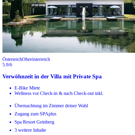
Österreich
Oberösterreich
5.9
/6
Verwöhnzeit in der Villa mit Private Spa
E-Bike Miete
Wellness vor Check-in & nach Check-out inkl.
Übernachtung im Zimmer deiner Wahl
Zugang zum SPAplus
Spa Resort Geinberg
3 weitere Inhalte