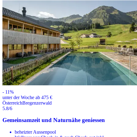
-
11
%
unter der Woche ab 475 €
Österreich
Bregenzerwald
5.8
/6
Gemeinsamzeit und Naturnähe geniessen
beheizter Aussenpool