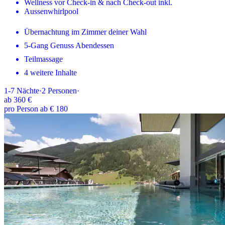
Wellness vor Check-in & nach Check-out inkl.
Aussenwhirlpool
Übernachtung im Zimmer deiner Wahl
5-Gang Genuss Abendessen
Teilmassage
4 weitere Inhalte
1-7
Nächte
·
2
Personen
·
ab
360 €
pro Person ab € 180