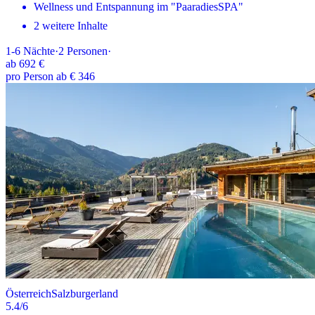
Wellness und Entspannung im "PaaradiesSPA"
2 weitere Inhalte
1-6
Nächte
·
2
Personen
·
ab
692 €
pro Person ab € 346
Österreich
Salzburgerland
5.4
/6