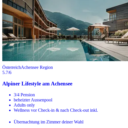
Österreich
Achensee Region
5.7
/6
Alpiner Lifestyle am Achensee
3/4 Pension
beheizter Aussenpool
Adults only
Wellness vor Check-in & nach Check-out inkl.
Übernachtung im Zimmer deiner Wahl