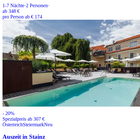
1-7
Nächte
·
2
Personen
·
ab
348 €
pro Person ab € 174
-
20
%
Spezialpreis ab 307 €
Österreich
Steiermark
Neu
Auszeit in Stainz