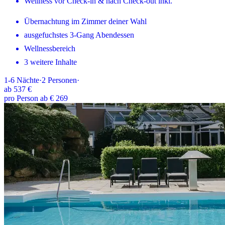
Wellness vor Check-in & nach Check-out inkl.
Übernachtung im Zimmer deiner Wahl
ausgefuchstes 3-Gang Abendessen
Wellnessbereich
3 weitere Inhalte
1-6
Nächte
·
2
Personen
·
ab
537 €
pro Person ab € 269