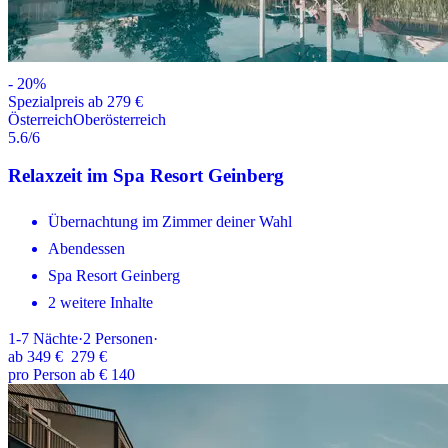
-
20
%
Spezialpreis ab 279 €
Österreich
Oberösterreich
5.6
/6
Relaxzeit im Spa Resort Geinberg
Übernachtung im Zimmer deiner Wahl
Abendessen
Spa Resort Geinberg
2 weitere Inhalte
1-7
Nächte
·
2
Personen
·
ab
349 €
279 €
pro Person ab € 140