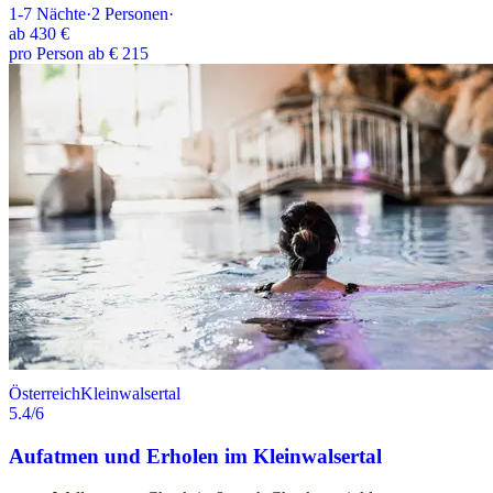
1-7
Nächte
·
2
Personen
·
ab
430 €
pro Person ab € 215
Österreich
Kleinwalsertal
5.4
/6
Aufatmen und Erholen im Kleinwalsertal