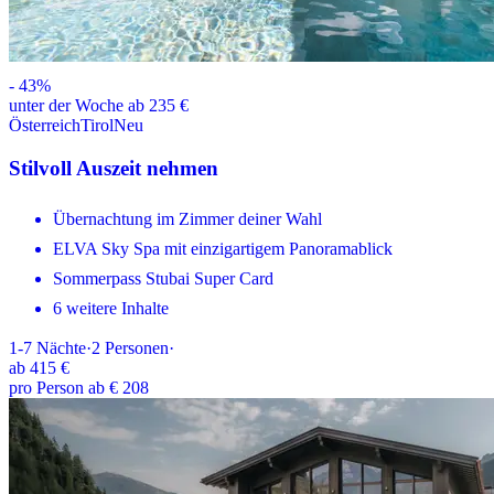
-
43
%
unter der Woche ab 235 €
Österreich
Tirol
Neu
Stilvoll Auszeit nehmen
Übernachtung im Zimmer deiner Wahl
ELVA Sky Spa mit einzigartigem Panoramablick
Sommerpass Stubai Super Card
6 weitere Inhalte
1-7
Nächte
·
2
Personen
·
ab
415 €
pro Person ab € 208