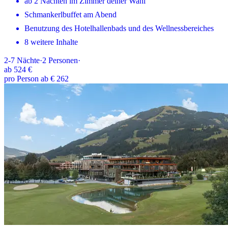
ab 2 Nächten im Zimmer deiner Wahl
Schmankerlbuffet am Abend
Benutzung des Hotelhallenbads und des Wellnessbereiches
8 weitere Inhalte
2-7
Nächte
·
2
Personen
·
ab
524 €
pro Person ab € 262