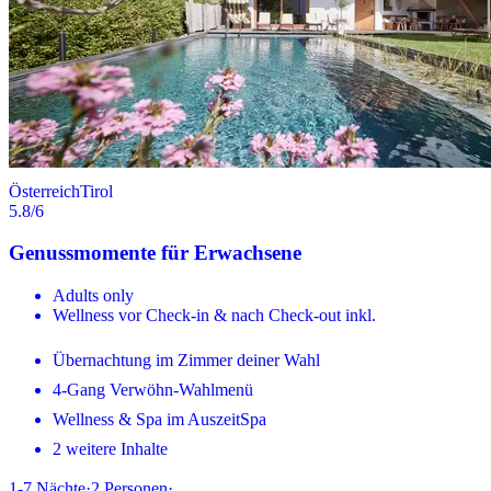
Österreich
Tirol
5.8
/6
Genussmomente für Erwachsene
Adults only
Wellness vor Check-in & nach Check-out inkl.
Übernachtung im Zimmer deiner Wahl
4-Gang Verwöhn-Wahlmenü
Wellness & Spa im AuszeitSpa
2 weitere Inhalte
1-7
Nächte
·
2
Personen
·