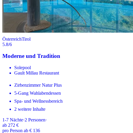
Österreich
Tirol
5.8
/6
Moderne und Tradition
Solepool
Gault Millau Restaurant
Zirbenzimmer Natur Plus
5-Gang Wahlabendessen
Spa- und Wellnessbereich
2 weitere Inhalte
1-7
Nächte
·
2
Personen
·
ab
272 €
pro Person ab € 136