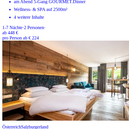
am Abend 5-Gang GOURMET.Dinner
Wellness- & SPA auf 2500m²
4 weitere Inhalte
1-7
Nächte
·
2
Personen
·
ab
448 €
pro Person ab € 224
Österreich
Salzburgerland