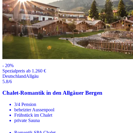
-
20
%
Spezialpreis ab 1.260 €
Deutschland
Allgäu
5.8
/6
Chalet-Romantik in den Allgäuer Bergen
3/4 Pension
beheizter Aussenpool
Frühstück im Chalet
private Sauna
Romantik SPA Chalet