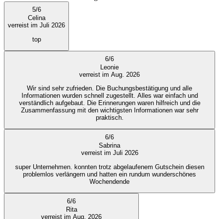
5
/
6
Celina
verreist im Juli 2026
top
6
/
6
Leonie
verreist im Aug. 2026
Wir sind sehr zufrieden. Die Buchungsbestätigung und alle
Informationen wurden schnell zugestellt. Alles war einfach und
verständlich aufgebaut. Die Erinnerungen waren hilfreich und die
Zusammenfassung mit den wichtigsten Informationen war sehr
praktisch.
6
/
6
Sabrina
verreist im Juli 2026
super Unternehmen. konnten trotz abgelaufenem Gutschein diesen
problemlos verlängern und hatten ein rundum wunderschönes
Wochendende
6
/
6
Rita
verreist im Aug. 2026