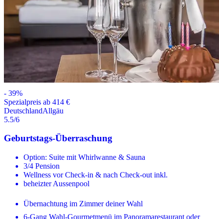
-
39
%
Spezialpreis ab 414 €
Deutschland
Allgäu
5.5
/6
Geburtstags-Überraschung
Option: Suite mit Whirlwanne & Sauna
3/4 Pension
Wellness vor Check-in & nach Check-out inkl.
beheizter Aussenpool
Übernachtung im Zimmer deiner Wahl
6-Gang Wahl-Gourmetmenü im Panoramarestaurant oder