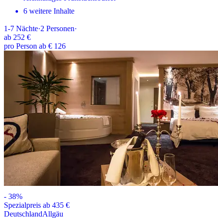
6 weitere Inhalte
1-7
Nächte
·
2
Personen
·
ab
252 €
pro Person ab € 126
-
38
%
Spezialpreis ab 435 €
Deutschland
Allgäu