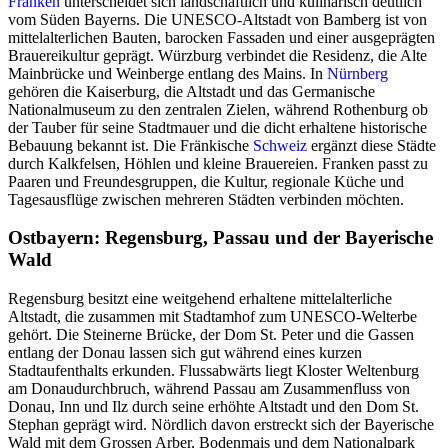
Franken
unterscheidet sich landschaftlich und kulinarisch deutlich
vom Süden Bayerns. Die UNESCO-Altstadt von Bamberg ist von
mittelalterlichen Bauten, barocken Fassaden und einer ausgeprägten
Brauereikultur geprägt. Würzburg verbindet die Residenz, die Alte
Mainbrücke und Weinberge entlang des Mains. In
Nürnberg
gehören die Kaiserburg, die Altstadt und das Germanische
Nationalmuseum zu den zentralen Zielen, während Rothenburg ob
der Tauber für seine Stadtmauer und die dicht erhaltene historische
Bebauung bekannt ist. Die Fränkische
Schweiz
ergänzt diese Städte
durch Kalkfelsen, Höhlen und kleine Brauereien. Franken passt zu
Paaren und Freundesgruppen, die Kultur, regionale Küche und
Tagesausflüge zwischen mehreren Städten verbinden möchten.
Ostbayern: Regensburg, Passau und der Bayerische
Wald
Regensburg besitzt eine weitgehend erhaltene mittelalterliche
Altstadt, die zusammen mit Stadtamhof zum UNESCO-Welterbe
gehört. Die Steinerne Brücke, der Dom St. Peter und die Gassen
entlang der Donau lassen sich gut während eines kurzen
Stadtaufenthalts erkunden. Flussabwärts liegt Kloster Weltenburg
am Donaudurchbruch, während Passau am Zusammenfluss von
Donau, Inn und Ilz durch seine erhöhte Altstadt und den Dom St.
Stephan geprägt wird. Nördlich davon erstreckt sich der Bayerische
Wald mit dem Grossen Arber, Bodenmais und dem Nationalpark