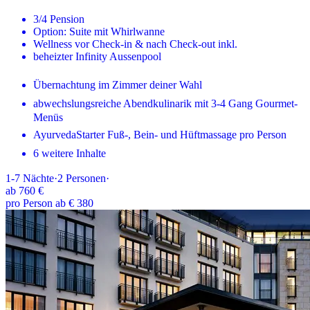
3/4 Pension
Option: Suite mit Whirlwanne
Wellness vor Check-in & nach Check-out inkl.
beheizter Infinity Aussenpool
Übernachtung im Zimmer deiner Wahl
abwechslungsreiche Abendkulinarik mit 3-4 Gang Gourmet-
Menüs
AyurvedaStarter Fuß-, Bein- und Hüftmassage pro Person
6 weitere Inhalte
1-7
Nächte
·
2
Personen
·
ab
760 €
pro Person ab € 380