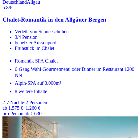
Deutschland
Allgäu
5.8
/6
Chalet-Romantik in den Allgäuer Bergen
Verleih von Schneeschuhen
3/4 Pension
beheizter Aussenpool
Frühstück im Chalet
Romantik SPA Chalet
6-Gang Wahl-Gourmetmenü oder Dinner im Restaurant 1200
NN
Alpin-SPA auf 3.000m²
8 weitere Inhalte
2-7
Nächte
·
2
Personen
·
ab
1.575 €
1.260 €
pro Person ab € 630