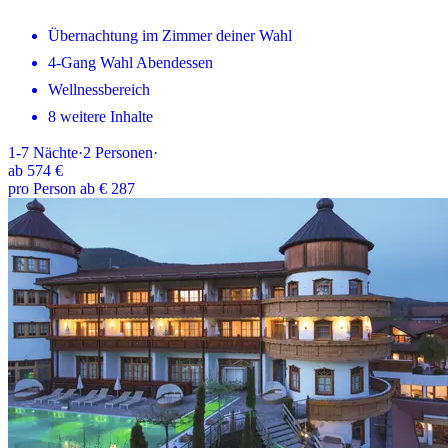
Übernachtung im Zimmer deiner Wahl
4-Gang Wahl Abendessen
Wellnessbereich
8 weitere Inhalte
1-7
Nächte
·
2
Personen
·
ab
574 €
pro Person ab € 287