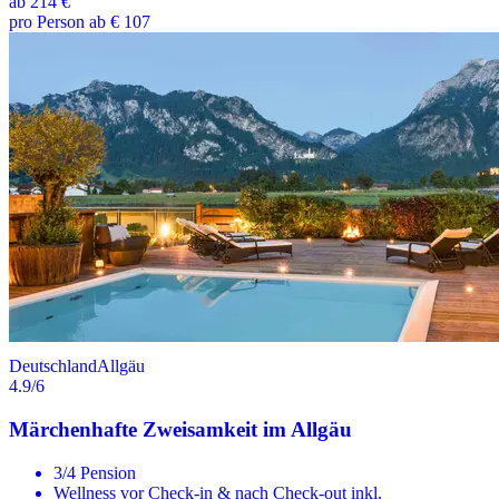
ab
214 €
pro Person ab € 107
Deutschland
Allgäu
4.9
/6
Märchenhafte Zweisamkeit im Allgäu
3/4 Pension
Wellness vor Check-in & nach Check-out inkl.