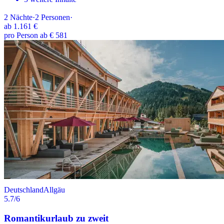
2
Nächte
·
2
Personen
·
ab
1.161 €
pro Person ab € 581
Deutschland
Allgäu
5.7
/6
Romantikurlaub zu zweit