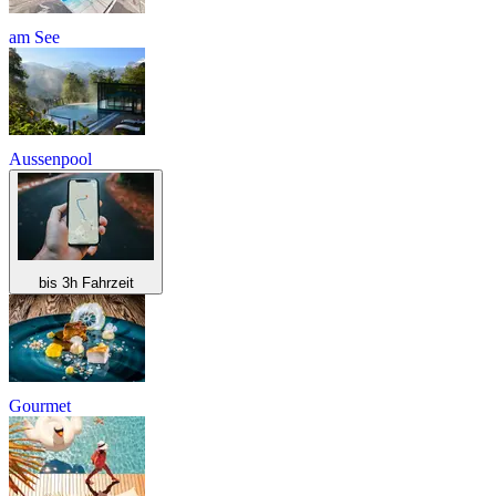
am See
Aussenpool
bis 3h Fahrzeit
Gourmet