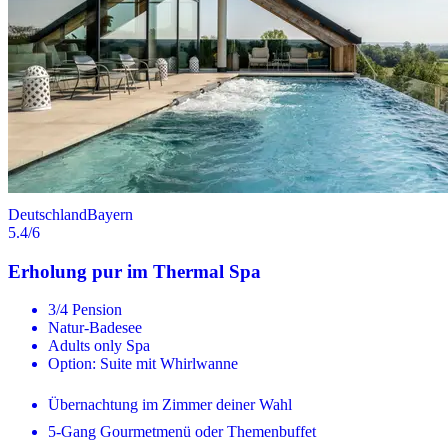
Deutschland
Bayern
5.4
/6
Erholung pur im Thermal Spa
3/4 Pension
Natur-Badesee
Adults only Spa
Option: Suite mit Whirlwanne
Übernachtung im Zimmer deiner Wahl
5-Gang Gourmetmenü oder Themenbuffet