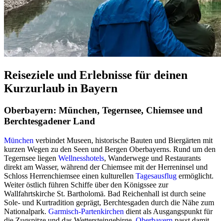
Reiseziele und Erlebnisse für deinen
Kurzurlaub in Bayern
Oberbayern: München, Tegernsee, Chiemsee und
Berchtesgadener Land
München
verbindet Museen, historische Bauten und Biergärten mit
kurzen Wegen zu den Seen und Bergen Oberbayerns. Rund um den
Tegernsee liegen
Wellnesshotels
, Wanderwege und Restaurants
direkt am Wasser, während der Chiemsee mit der Herreninsel und
Schloss Herrenchiemsee einen kulturellen
Tagesausflug
ermöglicht.
Weiter östlich führen Schiffe über den Königssee zur
Wallfahrtskirche St. Bartholomä. Bad Reichenhall ist durch seine
Sole- und Kurtradition geprägt, Berchtesgaden durch die Nähe zum
Nationalpark.
Garmisch-Partenkirchen
dient als Ausgangspunkt für
die Zugspitze und das Wettersteingebirge.
Oberbayern
passt damit