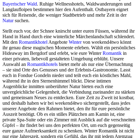
Bayerischer Wald
. Ruhige Wellnesshotels, Waldwanderungen und
Langlaufloipen bestimmen hier den Aufenthalt. Ostbayern eignet
sich für Reisende, die weniger Stadtbetrieb und mehr Zeit in der
Natur
suchen.
Stellt euch vor, der Schnee knirscht unter euren Füssen, während ihr
Hand in Hand durch eine winterliche Märchenlandschaft schlendert.
Mit den
Romantikhotel
Angebote
Winter
von weekend4two könnt
ihr genau diese magischen Momente erleben. Wählt ein persönliches
Hideaway im Bergdorf und erlebt, wie eure Winter
Romantik
in
einer privaten, liebevoll gestalteten Umgebung erblüht. Unsere
Auswahl an
Romantikhotels
bietet mehr als nur eine Übernachtung
– sie sind Orte des Genusses und der Erlebnis-Gastronomie. Lasst
euch in Fondue Gondeln nieder und teilt euch ein köstliches Mahl,
während ihr in den Sternenhimmel blickt. Diese intimen
Augenblicke inmitten unberührter Natur bieten euch eine
unvergleichliche Gelegenheit, die Verbindung zueinander zu stärken
und gemeinsam Neues zu entdecken. Eure Zeit zu Zweit ist kostbar,
und deshalb haben wir bei weekend4two sichergestellt, dass jedes
unserer Angebote den Rahmen bietet, den ihr für eure persönliche
Auszeit benötigt. Ob es ein stilles Plätzchen am Kamin ist, eine
private Spa-Suite oder ein Zimmer mit Ausblick auf die verschneiten
Gipfel – ihr findet bei uns den perfekten Ort, um euch gegenseitig
eure ganze Aufmerksamkeit zu schenken. Winter Romantik ist nicht
nur eine Jahreszeit, sondern ein Gefühl, das ihr mit jedem Atemzug