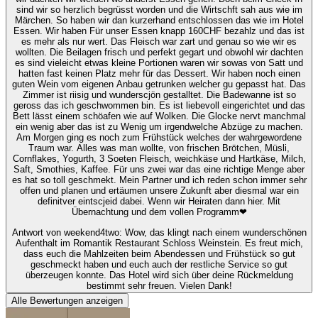
sind wir so herzlich begrüsst worden und die Wirtschft sah aus wie im
Märchen. So haben wir dan kurzerhand entschlossen das wie im Hotel
Essen. Wir haben Für unser Essen knapp 160CHF bezahlz und das ist
es mehr als nur wert. Das Fleisch war zart und genau so wie wir es
wollten. Die Beilagen frisch und perfekt gegart und obwohl wir dachten
es sind vieleicht etwas kleine Portionen waren wir sowas von Satt und
hatten fast keinen Platz mehr für das Dessert. Wir haben noch einen
guten Wein vom eigenen Anbau getrunken welcher gu gepasst hat. Das
Zimmer ist riisig und wunderscjön gestalltet. Die Badewanne ist so
geross das ich geschwommen bin. Es ist liebevoll eingerichtet und das
Bett lässt einem schöafen wie auf Wolken. Die Glocke nervt manchmal
ein wenig aber das ist zu Wenig um irgendwelche Abzüge zu machen.
Am Morgen ging es noch zum Frühstück welches der wahrgewordene
Traum war. Alles was man wollte, von frischen Brötchen, Müsli,
Cornflakes, Yogurth, 3 Soeten Fleisch, weichkäse und Hartkäse, Milch,
Saft, Smothies, Kaffee. Für uns zwei war das eine richtige Menge aber
es hat so toll geschmekt. Mein Partner und ich reden schon immer sehr
offen und planen und ertäumen unsere Zukunft aber diesmal war ein
definitver eintscjeid dabei. Wenn wir Heiraten dann hier. Mit
Übernachtung und dem vollen Programm❤
Antwort von weekend4two
: Wow, das klingt nach einem wunderschönen
Aufenthalt im Romantik Restaurant Schloss Weinstein. Es freut mich,
dass euch die Mahlzeiten beim Abendessen und Frühstück so gut
geschmeckt haben und euch auch der restliche Service so gut
überzeugen konnte. Das Hotel wird sich über deine Rückmeldung
bestimmt sehr freuen. Vielen Dank!
Alle Bewertungen anzeigen