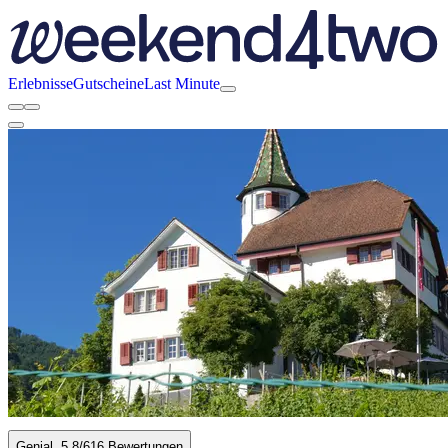
Erlebnisse
Gutscheine
Last Minute
Genial
5.8
/6
16 Bewertungen