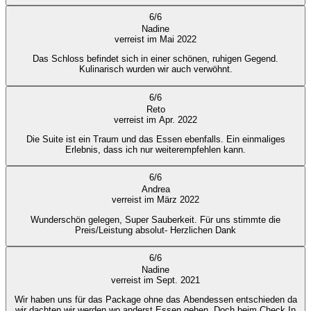
6
/
6
Nadine
verreist im Mai 2022
Das Schloss befindet sich in einer schönen, ruhigen Gegend.
Kulinarisch wurden wir auch verwöhnt.
6
/
6
Reto
verreist im Apr. 2022
Die Suite ist ein Traum und das Essen ebenfalls. Ein einmaliges
Erlebnis, dass ich nur weiterempfehlen kann.
6
/
6
Andrea
verreist im März 2022
Wunderschön gelegen, Super Sauberkeit. Für uns stimmte die
Preis/Leistung absolut- Herzlichen Dank
6
/
6
Nadine
verreist im Sept. 2021
Wir haben uns für das Package ohne das Abendessen entschieden da
wir dachten wir werden wo anderst Essen gehen. Doch beim Check In