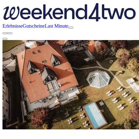
Erlebnisse
Gutscheine
Last Minute