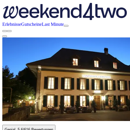
Erlebnisse
Gutscheine
Last Minute
Genial
5.6
/6
16 Bewertungen