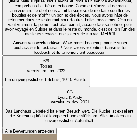
Quelle belle surprise. Nous avons eu droit à un service exceptionnel,
compréhensif et très attentionné. Comme il s'agissait de mon
anniversaire, le chef nous a fait la surprise de me faire souffler les
bougies et de m'offrir un bon et des épices. Nous avons hâte de
retourner dans ce restaurant pour d'autres belles occasions. Cela en
vaut vraiment la peine. Tout était parfait, aucune fausse note et pour
avoir voyagé en Suisse et dans le reste du monde, c'est de loin l'un des
meilleurs services que j'ai eus de ma vie. MERCI!
Antwort von weekend4two
: Wow, merci beaucoup pour le super
feedback sur le restaurant ! Nous avons volontiers transmis ton
feedback et ils te remercient beaucoup !
6
/
6
Tobias
verreist im Jan. 2022
Ein ungvergessliches Erlebnis, 10/10 Punkte!
6
/
6
Lydia & Andy
verreist im Nov. 2021
Das Landhaus Liebefeld ist einen Besuch wert. Die Küche ist exzellent,
die Betreuung höchst kompetent und einfühlsam. Alles in allem ein
unvergesslicher Aufenthalt.
Alle Bewertungen anzeigen