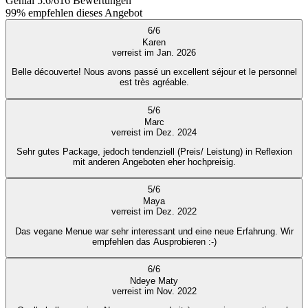
Genial
5.6
/
6
16
Bewertungen
99%
empfehlen dieses Angebot
6
/
6
Karen
verreist im Jan. 2026
Belle découverte! Nous avons passé un excellent séjour et le personnel
est très agréable.
5
/
6
Marc
verreist im Dez. 2024
Sehr gutes Package, jedoch tendenziell (Preis/ Leistung) in Reflexion
mit anderen Angeboten eher hochpreisig.
5
/
6
Maya
verreist im Dez. 2022
Das vegane Menue war sehr interessant und eine neue Erfahrung. Wir
empfehlen das Ausprobieren :-)
6
/
6
Ndeye Maty
verreist im Nov. 2022