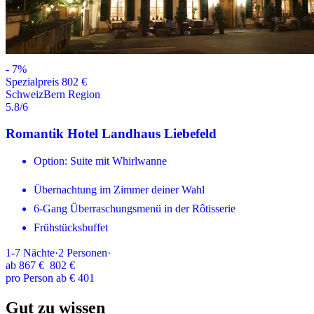
-
7
%
Spezialpreis 802 €
Schweiz
Bern Region
5.8
/6
Romantik Hotel Landhaus Liebefeld
Option: Suite mit Whirlwanne
Übernachtung im Zimmer deiner Wahl
6-Gang Überraschungsmenü in der Rôtisserie
Frühstücksbuffet
1-7
Nächte
·
2
Personen
·
ab
867 €
802 €
pro Person ab € 401
Gut zu wissen