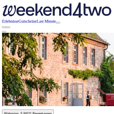
Erlebnisse
Gutscheine
Last Minute
Wahnsinn
5.9
/6
21 Bewertungen