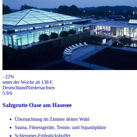
-
22
%
unter der Woche ab 138 €
Deutschland
Niedersachsen
5.9
/6
Salzgrotte Oase am Hasesee
Übernachtung im Zimmer deiner Wahl
Sauna, Fitnessgeräte, Tennis- und Squashplätze
Schlemmer-Frühstücksbuffet