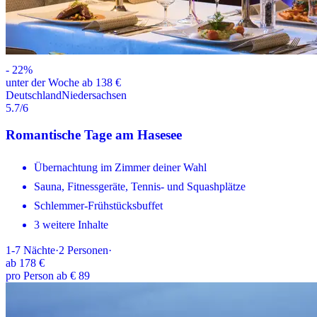
-
22
%
unter der Woche ab 138 €
Deutschland
Niedersachsen
5.7
/6
Romantische Tage am Hasesee
Übernachtung im Zimmer deiner Wahl
Sauna, Fitnessgeräte, Tennis- und Squashplätze
Schlemmer-Frühstücksbuffet
3 weitere Inhalte
1-7
Nächte
·
2
Personen
·
ab
178 €
pro Person ab € 89