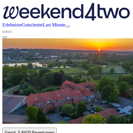
Erlebnisse
Gutscheine
Last Minute
Genial
5.8
/6
20 Bewertungen