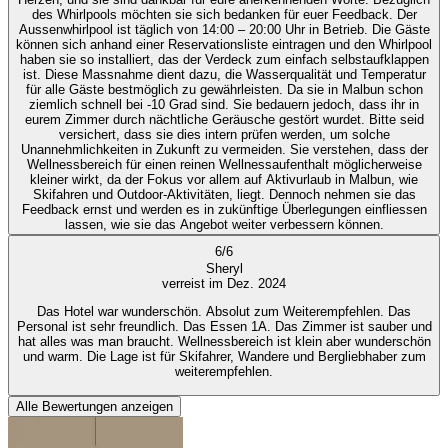
des Whirlpools möchten sie sich bedanken für euer Feedback. Der
Aussenwhirlpool ist täglich von 14:00 – 20:00 Uhr in Betrieb. Die Gäste
können sich anhand einer Reservationsliste eintragen und den Whirlpool
haben sie so installiert, das der Verdeck zum einfach selbstaufklappen
ist. Diese Massnahme dient dazu, die Wasserqualität und Temperatur
für alle Gäste bestmöglich zu gewährleisten. Da sie in Malbun schon
ziemlich schnell bei -10 Grad sind. Sie bedauern jedoch, dass ihr in
eurem Zimmer durch nächtliche Geräusche gestört wurdet. Bitte seid
versichert, dass sie dies intern prüfen werden, um solche
Unannehmlichkeiten in Zukunft zu vermeiden. Sie verstehen, dass der
Wellnessbereich für einen reinen Wellnessaufenthalt möglicherweise
kleiner wirkt, da der Fokus vor allem auf Aktivurlaub in Malbun, wie
Skifahren und Outdoor-Aktivitäten, liegt. Dennoch nehmen sie das
Feedback ernst und werden es in zukünftige Überlegungen einfliessen
lassen, wie sie das Angebot weiter verbessern können.
6
/
6
Sheryl
verreist im Dez. 2024
Das Hotel war wunderschön. Absolut zum Weiterempfehlen. Das
Personal ist sehr freundlich. Das Essen 1A. Das Zimmer ist sauber und
hat alles was man braucht. Wellnessbereich ist klein aber wunderschön
und warm. Die Lage ist für Skifahrer, Wandere und Bergliebhaber zum
weiterempfehlen.
Alle Bewertungen anzeigen