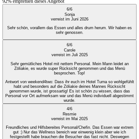
92%
empfehlen dieses Angebot
6
/
6
Sonja
verreist im Juni 2026
Sehr schön, vorallem das Essen und alles drum herum. Wir haben es
sehr genossen.
6
/
6
Carole
verreist im Juli 2025
Sehr gemütliches Hotel mit nettem Personal. Mein Mann leidet an
Zöliakie, es wurde super Rücksicht genommen und das Menü
besprochen. Top!
Antwort von weekend4two
: Dass ihr euch im Hotel Turna so wohlgefühlt
habt und besonders auf die Zöliakie deines Mannes Rücksicht
genommen wurde, ist grossartig! Es ist schön zu wissen, dass das
Personal vor Ort aufmerksam war und das Menü individuell abgestimmt
wurde.
4
/
6
Resmie
verreist im Mai 2025
Freundliches und Hilfsbereites Personal/Chefin. Das Essen war extrem
gut :) Nur das Wellness bereich war einwenig klein aber wie ich
festgestellt habe brauchen die Besucher das fast nicht. Deswegen