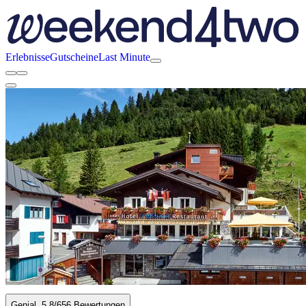
Erlebnisse
Gutscheine
Last Minute
Genial
5.8
/6
56 Bewertungen