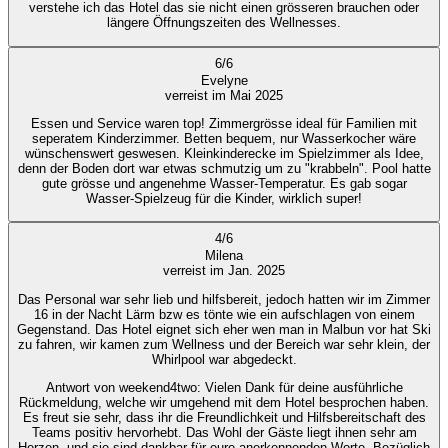
verstehe ich das Hotel das sie nicht einen grösseren brauchen oder
längere Öffnungszeiten des Wellnesses.
6
/
6
Evelyne
verreist im Mai 2025
Essen und Service waren top! Zimmergrösse ideal für Familien mit
seperatem Kinderzimmer. Betten bequem, nur Wasserkocher wäre
wünschenswert geswesen. Kleinkinderecke im Spielzimmer als Idee,
denn der Boden dort war etwas schmutzig um zu "krabbeln". Pool hatte
gute grösse und angenehme Wasser-Temperatur. Es gab sogar
Wasser-Spielzeug für die Kinder, wirklich super!
4
/
6
Milena
verreist im Jan. 2025
Das Personal war sehr lieb und hilfsbereit, jedoch hatten wir im Zimmer
16 in der Nacht Lärm bzw es tönte wie ein aufschlagen von einem
Gegenstand. Das Hotel eignet sich eher wen man in Malbun vor hat Ski
zu fahren, wir kamen zum Wellness und der Bereich war sehr klein, der
Whirlpool war abgedeckt.
Antwort von weekend4two
: Vielen Dank für deine ausführliche
Rückmeldung, welche wir umgehend mit dem Hotel besprochen haben.
Es freut sie sehr, dass ihr die Freundlichkeit und Hilfsbereitschaft des
Teams positiv hervorhebt. Das Wohl der Gäste liegt ihnen sehr am
Herzen, und sie sind dankbar für eure anerkennenden Worte. Bezüglich