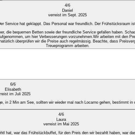
4
/
6
Daniel
verreist im Sept. 2025
 Service hat geklappt. Das Personal war freundlich. Der Frühstücksraum ist 
mer, die bequemen Betten sowie der freundliche Service gefallen haben. Sch
aufgenommen, um hier Verbesserungen vorzunehmen.Wir arbeiten mit den Preise
natürlich überprüfen wir die Preise auch regelmässig. Beachte, dass Preisver
Treueprogramm arbeiten.
6
/
6
Elisabeth
rreist im Juli 2025
e, in 2 Min am See, sollten wir wieder mal nach Locarno gehen, bestimmt in 
4
/
6
Laura
verreist im Mai 2025
htl hat, war das Frühstückbuffet, für den Preis den wir bezahlt haben, war da