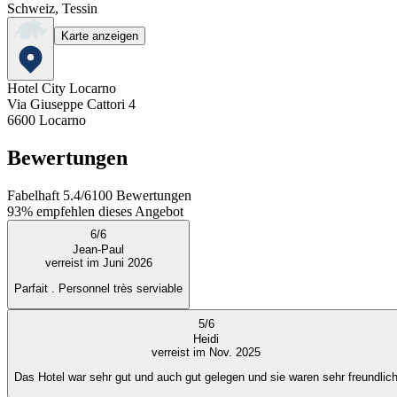
Schweiz, Tessin
Karte anzeigen
Hotel City Locarno
Via Giuseppe Cattori 4
6600
Locarno
Bewertungen
Fabelhaft
5.4
/
6
100
Bewertungen
93%
empfehlen dieses Angebot
6
/
6
Jean-Paul
verreist im Juni 2026
Parfait . Personnel très serviable
5
/
6
Heidi
verreist im Nov. 2025
Das Hotel war sehr gut und auch gut gelegen und sie waren sehr freundlic