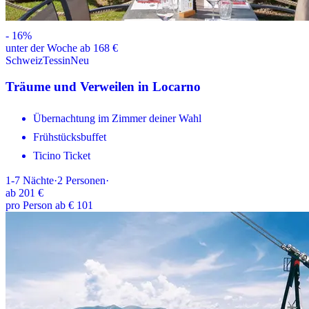
-
16
%
unter der Woche ab 168 €
Schweiz
Tessin
Neu
Träume und Verweilen in Locarno
Übernachtung im Zimmer deiner Wahl
Frühstücksbuffet
Ticino Ticket
1-7
Nächte
·
2
Personen
·
ab
201 €
pro Person ab € 101