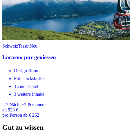
Schweiz
Tessin
Neu
Locarno pur geniessen
Design Room
Frühstücksbuffet
Ticino Ticket
3 weitere Inhalte
2-7
Nächte
·
2
Personen
·
ab
523 €
pro Person ab € 262
Gut zu wissen