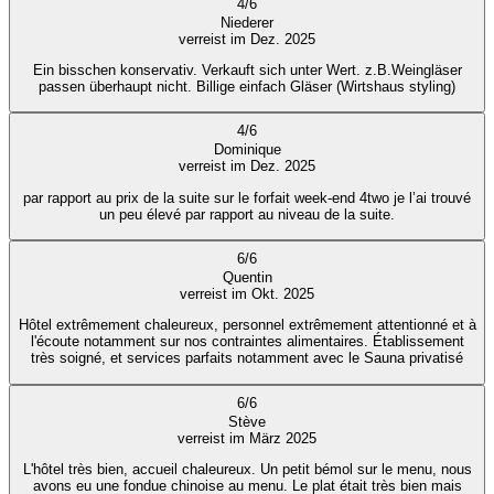
4
/
6
Niederer
verreist im Dez. 2025
Ein bisschen konservativ. Verkauft sich unter Wert. z.B.Weingläser
passen überhaupt nicht. Billige einfach Gläser (Wirtshaus styling)
4
/
6
Dominique
verreist im Dez. 2025
par rapport au prix de la suite sur le forfait week-end 4two je l’ai trouvé
un peu élevé par rapport au niveau de la suite.
6
/
6
Quentin
verreist im Okt. 2025
Hôtel extrêmement chaleureux, personnel extrêmement attentionné et à
l'écoute notamment sur nos contraintes alimentaires. Établissement
très soigné, et services parfaits notamment avec le Sauna privatisé
6
/
6
Stève
verreist im März 2025
L'hôtel très bien, accueil chaleureux. Un petit bémol sur le menu, nous
avons eu une fondue chinoise au menu. Le plat était très bien mais