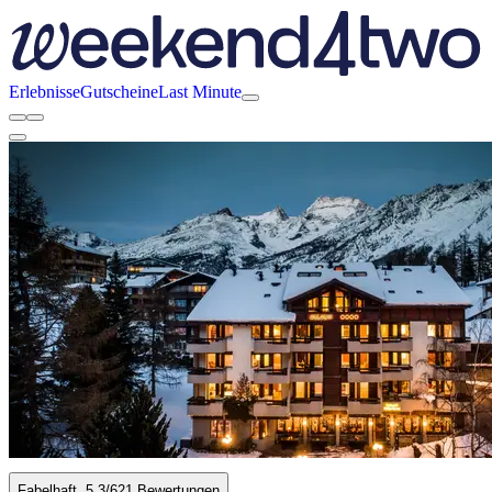
Erlebnisse
Gutscheine
Last Minute
Fabelhaft
5.3
/6
21 Bewertungen