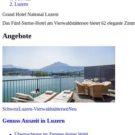
Luzern
Grand Hotel National Luzern
Das Fünf-Sterne-Hotel am Vierwaldstättersee bietet 62 elegante Zim
Angebote
Schweiz
Luzern-Vierwaldstättersee
Neu
Genuss Auszeit in Luzern
Übernachtung im Zimmer deiner Wahl