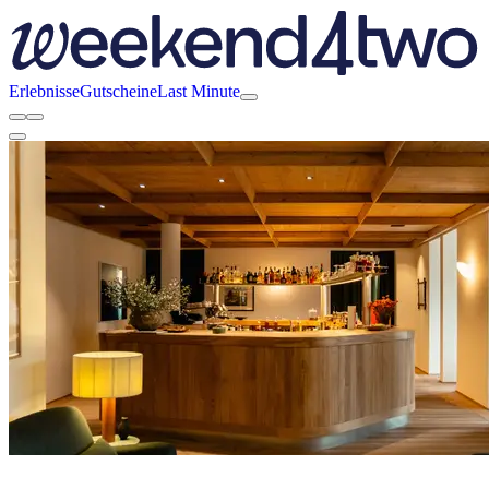
Erlebnisse
Gutscheine
Last Minute