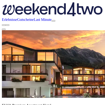
Erlebnisse
Gutscheine
Last Minute