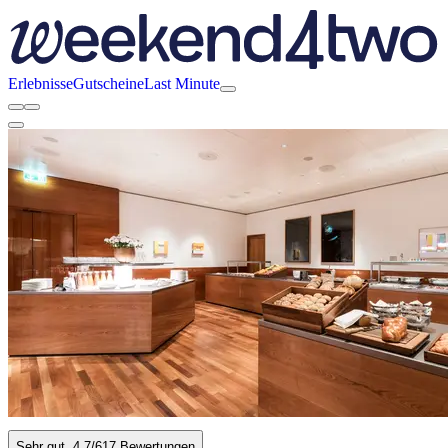
Erlebnisse
Gutscheine
Last Minute
Sehr gut
4.7
/6
17 Bewertungen