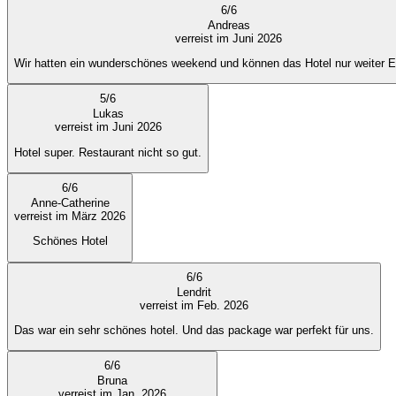
6
/
6
Andreas
verreist im Juni 2026
Wir hatten ein wunderschönes weekend und können das Hotel nur weiter 
5
/
6
Lukas
verreist im Juni 2026
Hotel super. Restaurant nicht so gut.
6
/
6
Anne-Catherine
verreist im März 2026
Schönes Hotel
6
/
6
Lendrit
verreist im Feb. 2026
Das war ein sehr schönes hotel. Und das package war perfekt für uns.
6
/
6
Bruna
verreist im Jan. 2026