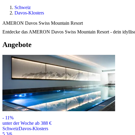
Schweiz
Davos-Klosters
AMERON Davos Swiss Mountain Resort
Entdecke das AMERON Davos Swiss Mountain Resort - dein idyllische
Angebote
-
11
%
unter der Woche ab 388 €
Schweiz
Davos-Klosters
5.3
/6