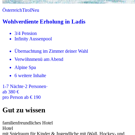
Österreich
Tirol
Neu
Wohlverdiente Erholung in Ladis
3/4 Pension
Infinity Aussenpool
Übernachtung im Zimmer deiner Wahl
Verwöhnmenü am Abend
Alpine Spa
6 weitere Inhalte
1-7
Nächte
·
2
Personen
·
ab
380 €
pro Person ab € 190
Gut zu wissen
familienfreundliches Hotel
Hotel
mit Spielraum für Kinder & Jugendliche mit iWall, Hockey- und