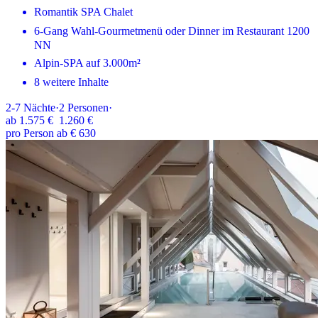
Romantik SPA Chalet
6-Gang Wahl-Gourmetmenü oder Dinner im Restaurant 1200
NN
Alpin-SPA auf 3.000m²
8 weitere Inhalte
2-7
Nächte
·
2
Personen
·
ab
1.575 €
1.260 €
pro Person ab € 630