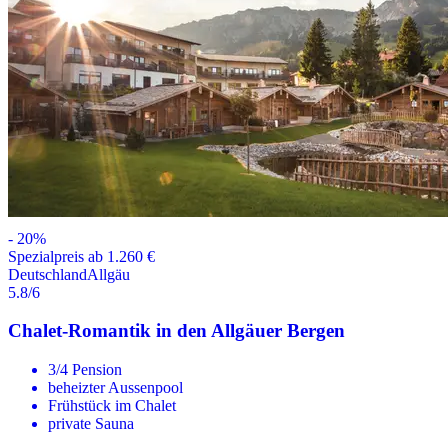
-
20
%
Spezialpreis ab 1.260 €
Deutschland
Allgäu
5.8
/6
Chalet-Romantik in den Allgäuer Bergen
3/4 Pension
beheizter Aussenpool
Frühstück im Chalet
private Sauna