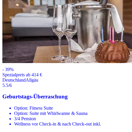
-
39
%
Spezialpreis ab 414 €
Deutschland
Allgäu
5.5
/6
Geburtstags-Überraschung
Option: Fitness Suite
Option: Suite mit Whirlwanne & Sauna
3/4 Pension
Wellness vor Check-in & nach Check-out inkl.