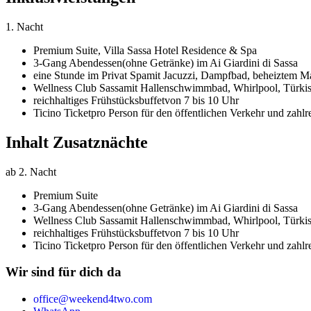
1. Nacht
Premium Suite,
Villa Sassa Hotel Residence & Spa
3-Gang Abendessen
(ohne Getränke) im Ai Giardini di Sassa
eine Stunde im Privat Spa
mit Jacuzzi, Dampfbad, beheiztem M
Wellness Club Sassa
mit Hallenschwimmbad, Whirlpool, Türkis
reichhaltiges Frühstücksbuffet
von 7 bis 10 Uhr
Ticino Ticket
pro Person für den öffentlichen Verkehr und zahl
Inhalt Zusatznächte
ab 2. Nacht
Premium Suite
3-Gang Abendessen
(ohne Getränke) im Ai Giardini di Sassa
Wellness Club Sassa
mit Hallenschwimmbad, Whirlpool, Türkis
reichhaltiges Frühstücksbuffet
von 7 bis 10 Uhr
Ticino Ticket
pro Person für den öffentlichen Verkehr und zahl
Wir sind für dich da
office@weekend4two.com