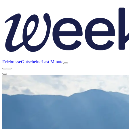
Erlebnisse
Gutscheine
Last Minute