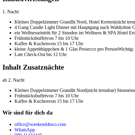
1. Nacht
Kleines Doppelzimmer Grandlit Nord,
Hotel Kernen
(nicht tren
4 Gang Candle Light Dinner mit Hauptgang nach Wahl
(ohne G
ein Wellnesseintritt für 2 Stunden im Wellness & SPA Hotel Er
Frühstücksbuffet
von 7 bis 10 Uhr
Kaffee & Kuchen
von 15 bis 17 Uhr
kleine Appetithäppchen & 1 Glas Prosecco pro Person
Wichtig:
Late Check-Out bis 12 Uhr
Inhalt Zusatznächte
ab 2. Nacht
Kleines Doppelzimmer Grandlit Nord
(nicht trennbar) Strassens
Frühstücksbuffet
von 7 bis 10 Uhr
Kaffee & Kuchen
von 15 bis 17 Uhr
Wir sind für dich da
office@weekend4two.com
WhatsApp