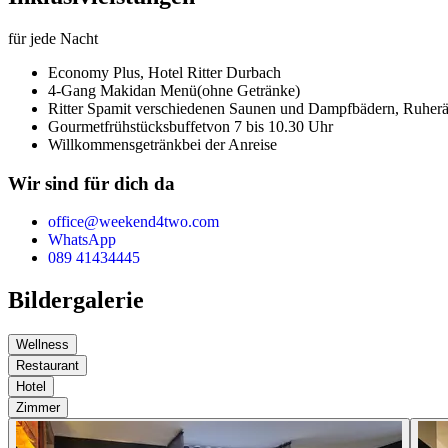
für jede Nacht
Economy Plus,
Hotel Ritter Durbach
4-Gang Makidan Menü
(ohne Getränke)
Ritter Spa
mit verschiedenen Saunen und Dampfbädern, Ruher
Gourmetfrühstücksbuffet
von 7 bis 10.30 Uhr
Willkommensgetränk
bei der Anreise
Wir sind für dich da
office@weekend4two.com
WhatsApp
089 41434445
Bildergalerie
Wellness
Restaurant
Hotel
Zimmer