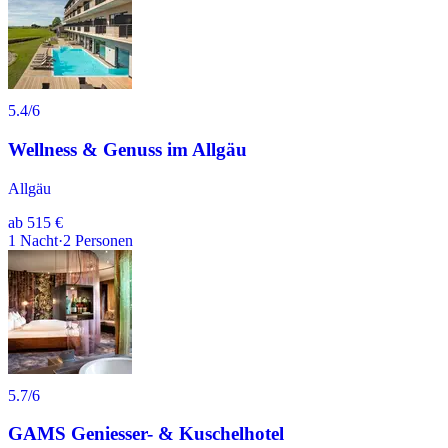
5.4
/6
Wellness & Genuss im Allgäu
Allgäu
ab
515 €
1
Nacht
·
2
Personen
5.7
/6
GAMS Geniesser- & Kuschelhotel