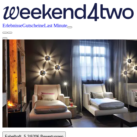
Erlebnisse
Gutscheine
Last Minute
Fabelhaft
5.2
/6
206 Bewertungen