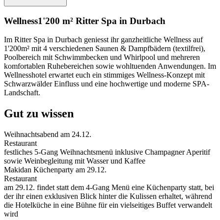
Wellness
1'200 m² Ritter Spa in Durbach
Im Ritter Spa in Durbach geniesst ihr ganzheitliche Wellness auf
1'200m² mit 4 verschiedenen Saunen & Dampfbädern (textilfrei),
Poolbereich mit Schwimmbecken und Whirlpool und mehreren
komfortablen Ruhebereichen sowie wohltuenden Anwendungen. Im
Wellnesshotel erwartet euch ein stimmiges Wellness-Konzept mit
Schwarzwälder Einfluss und eine hochwertige und moderne SPA-
Landschaft.
Gut zu wissen
Weihnachtsabend am 24.12.
Restaurant
festliches 5-Gang Weihnachtsmenü inklusive Champagner Aperitif
sowie Weinbegleitung mit Wasser und Kaffee
Makidan Küchenparty am 29.12.
Restaurant
am 29.12. findet statt dem 4-Gang Menü eine Küchenparty statt, bei
der ihr einen exklusiven Blick hinter die Kulissen erhaltet, während
die Hotelküche in eine Bühne für ein vielseitiges Buffet verwandelt
wird