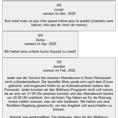
4
/
6
Lionel
verreist im Dez. 2025
Bon hotel mais un peu cher quand même pour la qualité (chambre sans
balcon, très peu de choix de menus)
6
/
6
Xenia
verreist im Apr. 2025
Wir hatten eine schöne kurze Auszeit zu zweit!
3
/
6
Jennifer
verreist im Feb. 2025
leider war der Service bei unserem Abendessen in Ihrem Restaurant
nicht zufriedenstellend. Der bestellte Wein wurde erst nach dem Essen
gebracht, und insgesamt fehlte es an Aufmerksamkeit seitens des
Personals. leider konnten wir das Wellness-Programm nicht voll nutzen,
da wir erst um 17:00 Uhr anreisen konnten und das Abendessen bereits
um 19:30 Uhr stattfand. Am nächsten Tag hätten wir für die Nutzung
erneut zahlen müssen, was wir sehr bedauern. Wir hätten uns eine
flexiblere Regelung gewünscht, um das Angebot voll ausschöpfen zu
können.
Antwort von weekend4two
: Sie bedauern, dass ihr das Wellness-