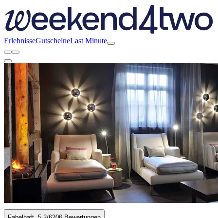
Erlebnisse
Gutscheine
Last Minute
Fabelhaft
5.2
/6
206 Bewertungen