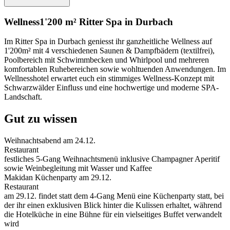
Wellness
1'200 m² Ritter Spa in Durbach
Im Ritter Spa in Durbach geniesst ihr ganzheitliche Wellness auf
1'200m² mit 4 verschiedenen Saunen & Dampfbädern (textilfrei),
Poolbereich mit Schwimmbecken und Whirlpool und mehreren
komfortablen Ruhebereichen sowie wohltuenden Anwendungen. Im
Wellnesshotel erwartet euch ein stimmiges Wellness-Konzept mit
Schwarzwälder Einfluss und eine hochwertige und moderne SPA-
Landschaft.
Gut zu wissen
Weihnachtsabend am 24.12.
Restaurant
festliches 5-Gang Weihnachtsmenü inklusive Champagner Aperitif
sowie Weinbegleitung mit Wasser und Kaffee
Makidan Küchenparty am 29.12.
Restaurant
am 29.12. findet statt dem 4-Gang Menü eine Küchenparty statt, bei
der ihr einen exklusiven Blick hinter die Kulissen erhaltet, während
die Hotelküche in eine Bühne für ein vielseitiges Buffet verwandelt
wird