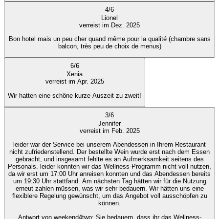
4
/
6
Lionel
verreist im Dez. 2025
Bon hotel mais un peu cher quand même pour la qualité (chambre sans
balcon, très peu de choix de menus)
6
/
6
Xenia
verreist im Apr. 2025
Wir hatten eine schöne kurze Auszeit zu zweit!
3
/
6
Jennifer
verreist im Feb. 2025
leider war der Service bei unserem Abendessen in Ihrem Restaurant
nicht zufriedenstellend. Der bestellte Wein wurde erst nach dem Essen
gebracht, und insgesamt fehlte es an Aufmerksamkeit seitens des
Personals. leider konnten wir das Wellness-Programm nicht voll nutzen,
da wir erst um 17:00 Uhr anreisen konnten und das Abendessen bereits
um 19:30 Uhr stattfand. Am nächsten Tag hätten wir für die Nutzung
erneut zahlen müssen, was wir sehr bedauern. Wir hätten uns eine
flexiblere Regelung gewünscht, um das Angebot voll ausschöpfen zu
können.
Antwort von weekend4two
: Sie bedauern, dass ihr das Wellness-