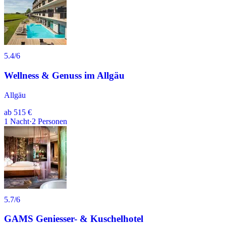
5.4
/6
Wellness & Genuss im Allgäu
Allgäu
ab
515 €
1
Nacht
·
2
Personen
5.7
/6
GAMS Geniesser- & Kuschelhotel