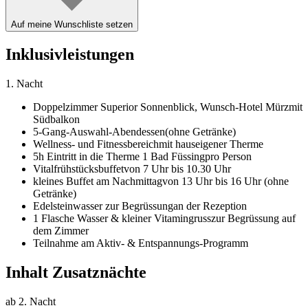
Auf meine Wunschliste setzen
Inklusivleistungen
1. Nacht
Doppelzimmer Superior Sonnenblick,
Wunsch-Hotel Mürz
mit
Südbalkon
5-Gang-Auswahl-Abendessen
(ohne Getränke)
Wellness- und Fitnessbereich
mit hauseigener Therme
5h Eintritt in die Therme 1 Bad Füssing
pro Person
Vitalfrühstücksbuffet
von 7 Uhr bis 10.30 Uhr
kleines Buffet am Nachmittag
von 13 Uhr bis 16 Uhr (ohne
Getränke)
Edelsteinwasser zur Begrüssung
an der Rezeption
1 Flasche Wasser & kleiner Vitamingruss
zur Begrüssung auf
dem Zimmer
Teilnahme am Aktiv- & Entspannungs-Programm
Inhalt Zusatznächte
ab 2. Nacht