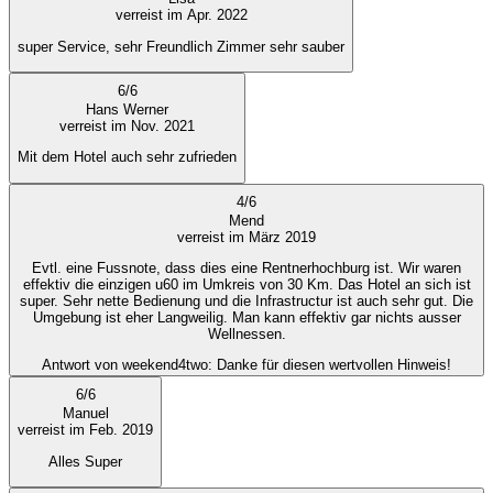
verreist im Apr. 2022
super Service, sehr Freundlich Zimmer sehr sauber
6
/
6
Hans Werner
verreist im Nov. 2021
Mit dem Hotel auch sehr zufrieden
4
/
6
Mend
verreist im März 2019
Evtl. eine Fussnote, dass dies eine Rentnerhochburg ist. Wir waren
effektiv die einzigen u60 im Umkreis von 30 Km. Das Hotel an sich ist
super. Sehr nette Bedienung und die Infrastructur ist auch sehr gut. Die
Umgebung ist eher Langweilig. Man kann effektiv gar nichts ausser
Wellnessen.
Antwort von weekend4two
: Danke für diesen wertvollen Hinweis!
6
/
6
Manuel
verreist im Feb. 2019
Alles Super