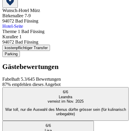
Wunsch-Hotel Mürz
Birkenallee 7-9
94072
Bad Füssing
Hotel-Seite
Therme 1 Bad Füssing
Kurallee 1
94072
Bad Füssing
kostenpflichtiger Transfer
Parking
Gästebewertungen
Fabelhaft
5.3
/
6
45
Bewertungen
87%
empfehlen dieses Angebot
6
/
6
Leandra
verreist im Nov. 2025
War toll, nur die Auswahl des Menus dürfte grösser sein (für kulinarisch
unbegabte)
6
/
6
Lisa