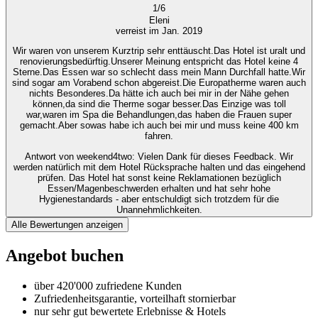
1
/
6
Eleni
verreist im Jan. 2019
Wir waren von unserem Kurztrip sehr enttäuscht.Das Hotel ist uralt und
renovierungsbedürftig.Unserer Meinung entspricht das Hotel keine 4
Sterne.Das Essen war so schlecht dass mein Mann Durchfall hatte.Wir
sind sogar am Vorabend schon abgereist.Die Europatherme waren auch
nichts Besonderes.Da hätte ich auch bei mir in der Nähe gehen
können,da sind die Therme sogar besser.Das Einzige was toll
war,waren im Spa die Behandlungen,das haben die Frauen super
gemacht.Aber sowas habe ich auch bei mir und muss keine 400 km
fahren.
Antwort von weekend4two
: Vielen Dank für dieses Feedback. Wir
werden natürlich mit dem Hotel Rücksprache halten und das eingehend
prüfen. Das Hotel hat sonst keine Reklamationen bezüglich
Essen/Magenbeschwerden erhalten und hat sehr hohe
Hygienestandards - aber entschuldigt sich trotzdem für die
Unannehmlichkeiten.
Alle Bewertungen anzeigen
Angebot buchen
über 420'000 zufriedene Kunden
Zufriedenheitsgarantie, vorteilhaft stornierbar
nur sehr gut bewertete Erlebnisse & Hotels