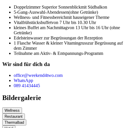
Doppelzimmer Superior Sonnenblick
mit Südbalkon
5-Gang-Auswahl-Abendessen
(ohne Getränke)
Wellness- und Fitnessbereich
mit hauseigener Therme
Vitalfrühstücksbuffet
von 7 Uhr bis 10.30 Uhr
kleines Buffet am Nachmittag
von 13 Uhr bis 16 Uhr (ohne
Getränke)
Edelsteinwasser zur Begrüssung
an der Rezeption
1 Flasche Wasser & kleiner Vitamingruss
zur Begrüssung auf
dem Zimmer
Teilnahme am Aktiv- & Entspannungs-Programm
Wir sind für dich da
office@weekend4two.com
WhatsApp
089 41434445
Bildergalerie
Wellness
Restaurant
Thermalbad