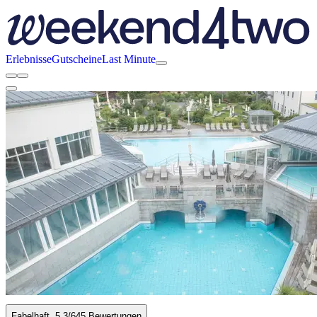
Erlebnisse
Gutscheine
Last Minute
Fabelhaft
5.3
/6
45 Bewertungen