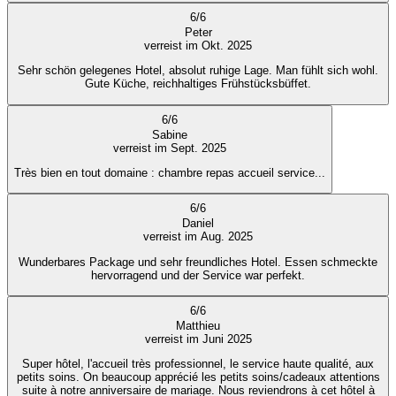
6
/
6
Peter
verreist im Okt. 2025
Sehr schön gelegenes Hotel, absolut ruhige Lage. Man fühlt sich wohl.
Gute Küche, reichhaltiges Frühstücksbüffet.
6
/
6
Sabine
verreist im Sept. 2025
Très bien en tout domaine : chambre repas accueil service...
6
/
6
Daniel
verreist im Aug. 2025
Wunderbares Package und sehr freundliches Hotel. Essen schmeckte
hervorragend und der Service war perfekt.
6
/
6
Matthieu
verreist im Juni 2025
Super hôtel, l'accueil très professionnel, le service haute qualité, aux
petits soins. On beaucoup apprécié les petits soins/cadeaux attentions
suite à notre anniversaire de mariage. Nous reviendrons à cet hôtel à