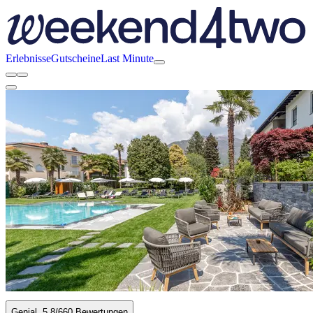
Erlebnisse
Gutscheine
Last Minute
Genial
5.8
/6
60 Bewertungen