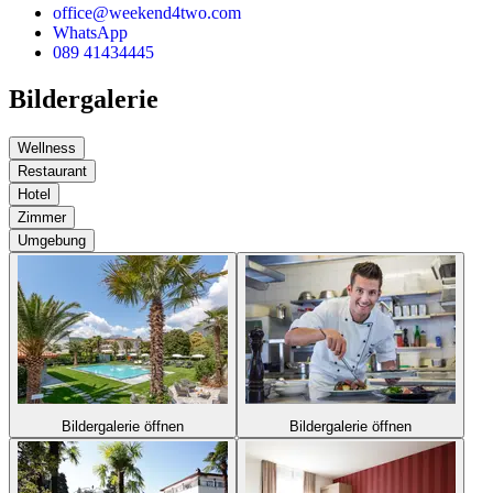
office@weekend4two.com
WhatsApp
089 41434445
Bildergalerie
Wellness
Restaurant
Hotel
Zimmer
Umgebung
Bildergalerie öffnen
Bildergalerie öffnen