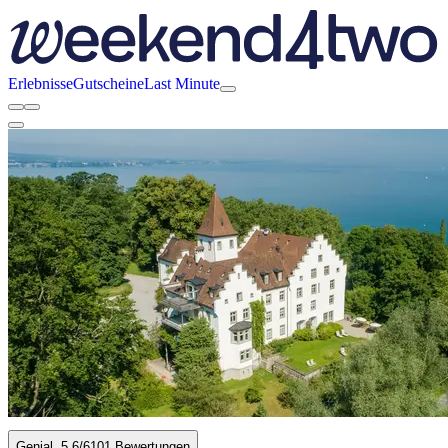
Erlebnisse
Gutscheine
Last Minute
Genial
5.6
/6
101 Bewertungen