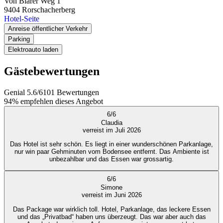
Von Blarer Weg 1
9404
Rorschacherberg
Hotel-Seite
Anreise öffentlicher Verkehr
Parking
Elektroauto laden
Gästebewertungen
Genial
5.6
/
6
101
Bewertungen
94%
empfehlen dieses Angebot
6
/
6
Claudia
verreist im Juli 2026
Das Hotel ist sehr schön. Es liegt in einer wunderschönen Parkanlage,
nur win paar Gehminuten vom Bodensee entfernt. Das Ambiente ist
unbezahlbar und das Essen war grossartig.
6
/
6
Simone
verreist im Juni 2026
Das Package war wirklich toll. Hotel, Parkanlage, das leckere Essen
und das „Privatbad“ haben uns überzeugt. Das war aber auch das