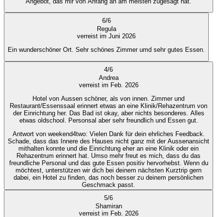
Angebot, das mir von Anfang an am meisten zugesagt hat.
6
/
6
Regula
verreist im Juni 2026
Ein wunderschöner Ort. Sehr schönes Zimmer umd sehr gutes Essen.
4
/
6
Andrea
verreist im Feb. 2026
Hotel von Aussen schöner, als von innen. Zimmer und
Restaurant/Essenssaal erinnert etwas an eine Klinik/Rehazentrum von
der Einrichtung her. Das Bad ist okay, aber nichts besonderes. Alles
etwas oldschool. Personsal aber sehr freundlich und Essen gut.
Antwort von weekend4two
: Vielen Dank für dein ehrliches Feedback.
Schade, dass das Innere des Hauses nicht ganz mit der Aussenansicht
mithalten konnte und die Einrichtung eher an eine Klinik oder ein
Rehazentrum erinnert hat. Umso mehr freut es mich, dass du das
freundliche Personal und das gute Essen positiv hervorhebst. Wenn du
möchtest, unterstützen wir dich bei deinem nächsten Kurztrip gern
dabei, ein Hotel zu finden, das noch besser zu deinem persönlichen
Geschmack passt.
5
/
6
Shamiran
verreist im Feb. 2026