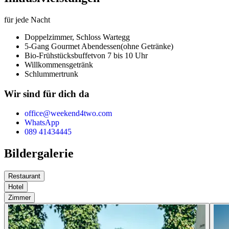
für jede Nacht
Doppelzimmer,
Schloss Wartegg
5-Gang Gourmet Abendessen
(ohne Getränke)
Bio-Frühstücksbuffet
von 7 bis 10 Uhr
Willkommensgetränk
Schlummertrunk
Wir sind für dich da
office@weekend4two.com
WhatsApp
089 41434445
Bildergalerie
Restaurant
Hotel
Zimmer