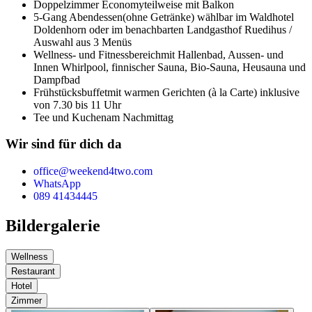
Doppelzimmer Economy
teilweise mit Balkon
5-Gang Abendessen
(ohne Getränke) wählbar im Waldhotel
Doldenhorn oder im benachbarten Landgasthof Ruedihus /
Auswahl aus 3 Menüs
Wellness- und Fitnessbereich
mit Hallenbad, Aussen- und
Innen Whirlpool, finnischer Sauna, Bio-Sauna, Heusauna und
Dampfbad
Frühstücksbuffet
mit warmen Gerichten (à la Carte) inklusive
von 7.30 bis 11 Uhr
Tee und Kuchen
am Nachmittag
Wir sind für dich da
office@weekend4two.com
WhatsApp
089 41434445
Bildergalerie
Wellness
Restaurant
Hotel
Zimmer