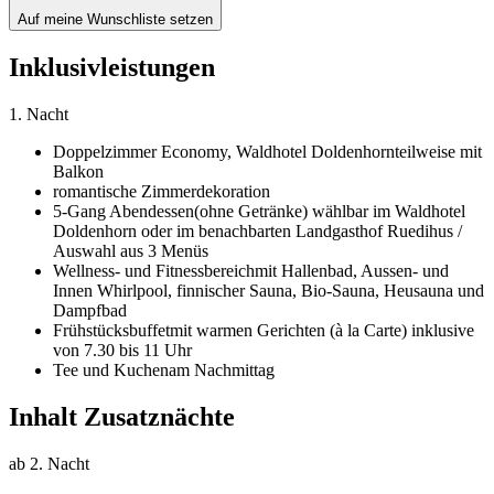
Auf meine Wunschliste setzen
Inklusivleistungen
1. Nacht
Doppelzimmer Economy,
Waldhotel Doldenhorn
teilweise mit
Balkon
romantische Zimmerdekoration
5-Gang Abendessen
(ohne Getränke) wählbar im Waldhotel
Doldenhorn oder im benachbarten Landgasthof Ruedihus /
Auswahl aus 3 Menüs
Wellness- und Fitnessbereich
mit Hallenbad, Aussen- und
Innen Whirlpool, finnischer Sauna, Bio-Sauna, Heusauna und
Dampfbad
Frühstücksbuffet
mit warmen Gerichten (à la Carte) inklusive
von 7.30 bis 11 Uhr
Tee und Kuchen
am Nachmittag
Inhalt Zusatznächte
ab 2. Nacht