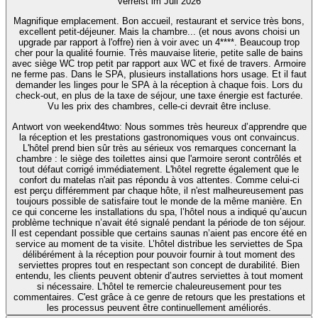
verreist im Juli 2026
Magnifique emplacement. Bon accueil, restaurant et service très bons,
excellent petit-déjeuner. Mais la chambre... (et nous avons choisi un
upgrade par rapport à l'offre) rien à voir avec un 4****. Beaucoup trop
cher pour la qualité fournie. Très mauvaise literie, petite salle de bains
avec siège WC trop petit par rapport aux WC et fixé de travers. Armoire
ne ferme pas. Dans le SPA, plusieurs installations hors usage. Et il faut
demander les linges pour le SPA à la réception à chaque fois. Lors du
check-out, en plus de la taxe de séjour, une taxe énergie est facturée.
Vu les prix des chambres, celle-ci devrait être incluse.
Antwort von weekend4two
: Nous sommes très heureux d’apprendre que
la réception et les prestations gastronomiques vous ont convaincus.
L'hôtel prend bien sûr très au sérieux vos remarques concernant la
chambre : le siège des toilettes ainsi que l'armoire seront contrôlés et
tout défaut corrigé immédiatement. L'hôtel regrette également que le
confort du matelas n'ait pas répondu à vos attentes. Comme celui-ci
est perçu différemment par chaque hôte, il n'est malheureusement pas
toujours possible de satisfaire tout le monde de la même manière. En
ce qui concerne les installations du spa, l’hôtel nous a indiqué qu’aucun
problème technique n’avait été signalé pendant la période de ton séjour.
Il est cependant possible que certains saunas n’aient pas encore été en
service au moment de ta visite. L’hôtel distribue les serviettes de Spa
délibérément à la réception pour pouvoir fournir à tout moment des
serviettes propres tout en respectant son concept de durabilité. Bien
entendu, les clients peuvent obtenir d’autres serviettes à tout moment
si nécessaire. L'hôtel te remercie chaleureusement pour tes
commentaires. C'est grâce à ce genre de retours que les prestations et
les processus peuvent être continuellement améliorés.