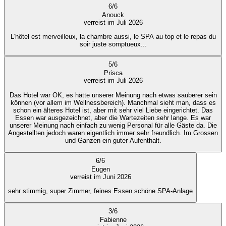
6
/
6
Anouck
verreist im Juli 2026
L'hôtel est merveilleux, la chambre aussi, le SPA au top et le repas du
soir juste somptueux...
5
/
6
Prisca
verreist im Juli 2026
Das Hotel war OK, es hätte unserer Meinung nach etwas sauberer sein
können (vor allem im Wellnessbereich). Manchmal sieht man, dass es
schon ein älteres Hotel ist, aber mit sehr viel Liebe eingerichtet. Das
Essen war ausgezeichnet, aber die Wartezeiten sehr lange. Es war
unserer Meinung nach einfach zu wenig Personal für alle Gäste da. Die
Angestellten jedoch waren eigentlich immer sehr freundlich. Im Grossen
und Ganzen ein guter Aufenthalt.
6
/
6
Eugen
verreist im Juni 2026
sehr stimmig, super Zimmer, feines Essen schöne SPA-Anlage
3
/
6
Fabienne