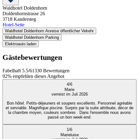
Waldhotel Doldenhorn
Doldenhornstrasse 26
3718
Kandersteg
Hotel-Seite
Waldhotel Doldenhorn Anreise öffentlicher Vekehr
Waldhotel Doldenhorn Parking
Elektroauto laden
Gästebewertungen
Fabelhaft
5.5
/
6
1330
Bewertungen
92%
empfehlen dieses Angebot
4
/
6
Marie
verreist im Juli 2026
Bon hôtel. Petits-déjeuners et soupers excellents. Personnel agréable
et serviable. Magnifique piscine. Surpris par la suite attribuée, décor de
la chambre moyen, couleurs sombres . Dans l'ensemble nous avons
passé un bon week-end.
1
/
6
Marieluise