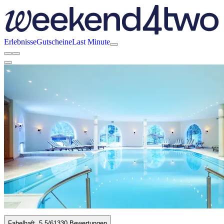
Erlebnisse
Gutscheine
Last Minute
Fabelhaft
5.5
/6
1330 Bewertungen