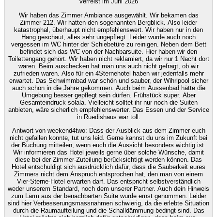
verreist im Juni 2026
Wir haben das Zimmer Ambiance ausgewählt. Wir bekamen das
Zimmer 212. Wir hatten den sogenannten Bergblick. Also leider
katastrophal, überhaupt nicht empfehlenswert. Wir haben nur in den
Hang geschaut, alles sehr ungepflegt. Leider wurde auch noch
vergessen im WC hinter der Schiebetüre zu reinigen. Neben dem Bett
befindet sich das WC von der Nachbarsuite. Hier haben wir den
Toilettengang gehört. Wir haben nicht reklamiert, da wir nur 1 Nacht dort
waren. Beim auschecken hat man uns auch nicht gefragt, ob wir
zufrieden waren. Also für ein 4Sternehotel haben wir jedenfalls mehr
erwartet. Das Schwimmbad war schön und sauber, der Wihrlpool sicher
auch schon in die Jahre gekommen. Auch beim Aussenbad hätte die
Umgebung besser gepflegt sein dürfen. Frühstück super. Aber
Gesamteindruck solala. Vielleicht solltet ihr nur noch die Suiten
anbieten, wäre sicherlich empfehlenswerter. Das Essen und der Service
in Ruedishaus war toll.
Antwort von weekend4two
: Dass der Ausblick aus dem Zimmer euch
nicht gefallen konnte, tut uns leid. Gerne kannst du uns im Zukunft bei
der Buchung mitteilen, wenn euch die Aussicht besonders wichtig ist.
Wir informieren das Hotel jeweils gerne über solche Wünsche, damit
diese bei der Zimmer-Zuteilung berücksichtigt werden können. Das
Hotel entschuldigt sich ausdrücklich dafür, dass die Sauberkeit eures
Zimmers nicht dem Anspruch entsprochen hat, den man von einem
Vier-Sterne-Hotel erwarten darf. Das entspricht selbstverständlich
weder unserem Standard, noch dem unserer Partner. Auch dein Hinweis
zum Lärm aus der benachbarten Suite wurde ernst genommen. Leider
sind hier Verbesserungsmassnahmen schwierig, da die erlebte Situation
durch die Raumaufteilung und die Schalldämmung bedingt sind. Das