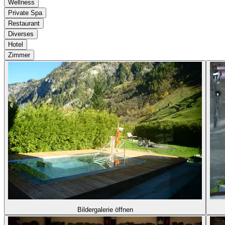
Wellness
Private Spa
Restaurant
Diverses
Hotel
Zimmer
Bildergalerie öffnen