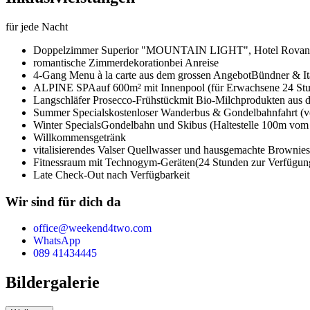
für jede Nacht
Doppelzimmer Superior "MOUNTAIN LIGHT",
Hotel Rovan
romantische Zimmerdekoration
bei Anreise
4-Gang Menu à la carte aus dem grossen Angebot
Bündner & It
ALPINE SPA
auf 600m² mit Innenpool (für Erwachsene 24 Stu
Langschläfer Prosecco-Frühstück
mit Bio-Milchprodukten aus d
Summer Specials
kostenloser Wanderbus & Gondelbahnfahrt (vo
Winter Specials
Gondelbahn und Skibus (Haltestelle 100m vom 
Willkommensgetränk
vitalisierendes Valser Quellwasser und hausgemachte Brownies
Fitnessraum mit Technogym-Geräten
(24 Stunden zur Verfügun
Late Check-Out nach Verfügbarkeit
Wir sind für dich da
office@weekend4two.com
WhatsApp
089 41434445
Bildergalerie