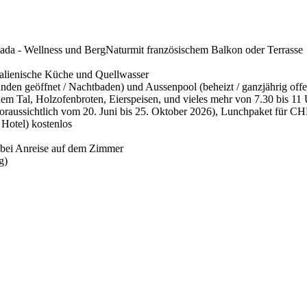
ada - Wellness und BergNatur
mit französischem Balkon oder Terrasse
alienische Küche und Quellwasser
nden geöffnet / Nachtbaden) und Aussenpool (beheizt / ganzjährig off
em Tal, Holzofenbroten, Eierspeisen, und vieles mehr von 7.30 bis 11
raussichtlich vom 20. Juni bis 25. Oktober 2026), Lunchpaket für CH
Hotel) kostenlos
bei Anreise auf dem Zimmer
g)