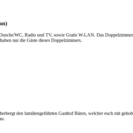
an)
r Dusche/WC, Radio und TV, sowie Gratis W-LAN. Das Doppelzimmer un
a haben nur die Gäste dieses Doppelzimmers.
eherbergt den familiengeführten Gasthof Bären, welcher euch mit geho
au.