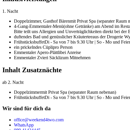
1. Nacht
Doppelzimmer,
Gasthof Bären
mit Privat Spa (separater Raum 
4-Gang-Emmentaler-Menü
(ohne Getränke) am Abend im Resta
Bitte teilt uns Allergien und Unverträglichkeiten direkt bei 
duftendes Bad und genüsslicher Kräutertee
aus der Drogerie W
Frühstücksbuffet
Di - Sa von 7 bis 9.30 Uhr | So - Mo und Feie
ein prickelndes Cüpli
pro Person
Emmentaler Apero-Plättli
bei Anreise
Emmentaler Zvieri Säckli
zum Mitnehmen
Inhalt Zusatznächte
ab 2. Nacht
Doppelzimmer
mit Privat Spa (separater Raum nebenan)
Frühstücksbuffet
Di - Sa von 7 bis 9.30 Uhr | So - Mo und Feie
Wir sind für dich da
office@weekend4two.com
WhatsApp