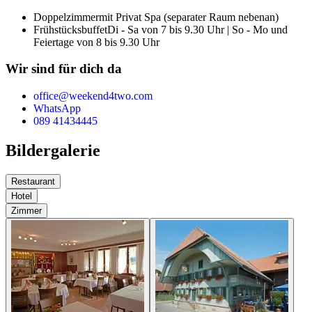
Doppelzimmer
mit Privat Spa (separater Raum nebenan)
Frühstücksbuffet
Di - Sa von 7 bis 9.30 Uhr | So - Mo und
Feiertage von 8 bis 9.30 Uhr
Wir sind für dich da
office@weekend4two.com
WhatsApp
089 41434445
Bildergalerie
Restaurant
Hotel
Zimmer