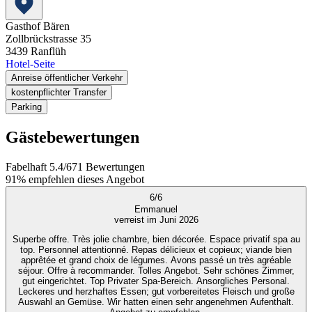
Gasthof Bären
Zollbrückstrasse 35
3439
Ranflüh
Hotel-Seite
Anreise öffentlicher Verkehr
kostenpflichter Transfer
Parking
Gästebewertungen
Fabelhaft
5.4
/
6
71
Bewertungen
91%
empfehlen dieses Angebot
6
/
6
Emmanuel
verreist im Juni 2026
Superbe offre. Très jolie chambre, bien décorée. Espace privatif spa au
top. Personnel attentionné. Repas délicieux et copieux; viande bien
apprêtée et grand choix de légumes. Avons passé un très agréable
séjour. Offre à recommander. Tolles Angebot. Sehr schönes Zimmer,
gut eingerichtet. Top Privater Spa-Bereich. Ansorgliches Personal.
Leckeres und herzhaftes Essen; gut vorbereitetes Fleisch und große
Auswahl an Gemüse. Wir hatten einen sehr angenehmen Aufenthalt.