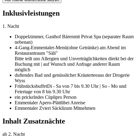
Inklusivleistungen
1. Nacht
Doppelzimmer,
Gasthof Bären
mit Privat Spa (separater Raum
nebenan)
4-Gang-Emmentaler-Menü
(ohne Getränke) am Abend im
Restaurantraum "Säli"
Bitte teilt uns Allergien und Unverträglichkeiten direkt bei der
Buchung mit | auf Wunsch und Anfrage anderer Raum
möglich
duftendes Bad und genüsslicher Kräutertee
aus der Drogerie
Wyss
Frühstücksbuffet
Di - Sa von 7 bis 9.30 Uhr | So - Mo und
Feiertage von 8 bis 9.30 Uhr
ein prickelndes Cüpli
pro Person
Emmentaler Apero-Plättli
bei Anreise
Emmentaler Zvieri Säckli
zum Mitnehmen
Inhalt Zusatznächte
ab 2. Nacht