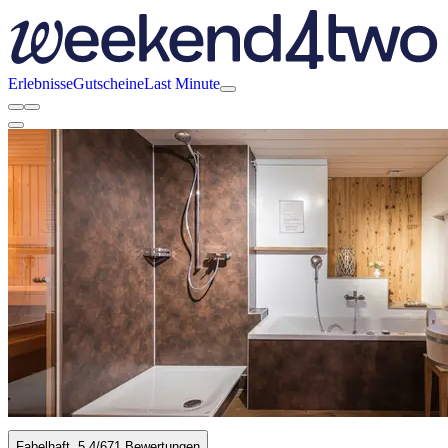
Erlebnisse
Gutscheine
Last Minute
Fabelhaft
5.4
/6
71 Bewertungen