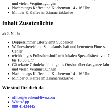
und vielen Vergünstigungen
Nachmittags Kaffee und Kuchen
von 14 - 16 Uhr
Minibar & Kaffee im Zimmer
inklusive
Inhalt Zusatznächte
ab 2. Nacht
Doppelzimmer Lifestyle
mit Südbalkon
Wellnessbereich
mit Saunalandschaft und betreutem Fitness-
Center
reichhaltiges Frühstücksbuffet
mit lokalen Spezialitäten | von 7
bis 10.30 Uhr
Gästekarte Grindelwald
mit gratis Ortsbus über das ganze Jahr
und vielen Vergünstigungen
Nachmittags Kaffee und Kuchen
von 14 - 16 Uhr
Minibar & Kaffee im Zimmer
inklusive
Wir sind für dich da
office@weekend4two.com
WhatsApp
089 41434445