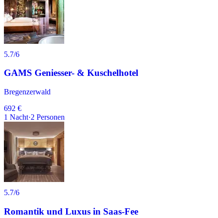
5.7
/6
GAMS Geniesser- & Kuschelhotel
Bregenzerwald
692 €
1
Nacht
·
2
Personen
5.7
/6
Romantik und Luxus in Saas-Fee