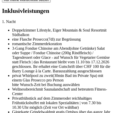
Inklusivleistungen
1. Nacht
Doppelzimmer Lifestyle,
Eiger Mountain & Soul Resort
mit
Südbalkon
eine Flasche Prosecco
(7dl) zur Begrüssung
romantische Zimmerdekoration
3-Gang Fondue Chinoise am Abend
(ohne Getränke) Salat
oder Suppe / Fondue Chinoise (200g Rindfleisch) /
Tagesdessert oder Glace - auf Wunsch für Vegetarier Gemüse
statt Fleisch | das Restaurant bleibt vom 11.10 bis 17.12.2026
geschlossen. Ihr erhaltet eine Gutschrift über CHF 100 für die
Barry Lounge à la Carte. Barauszahlung ausgeschlossen
privat Whirlpool zu zweit
(30min Bad im Private Spa) mit
einem Glas Prosecco pro Person
bitte Wunsch-Zeit bei Buchung auswählen
Wellnessbereich
mit Saunalandschaft und betreutem Fitness-
Center
Privatfrühstück auf dem Zimmer
oder reichhaltiges
Frühstücksbuffet mit lokalen Spezialitäten | von 7.30 bis
10.30 Uhr möglich (Zeit vor Ort wählbar)
Gästekarte Grindelwald
mit gratis Ortsbus über das ganze Jahr