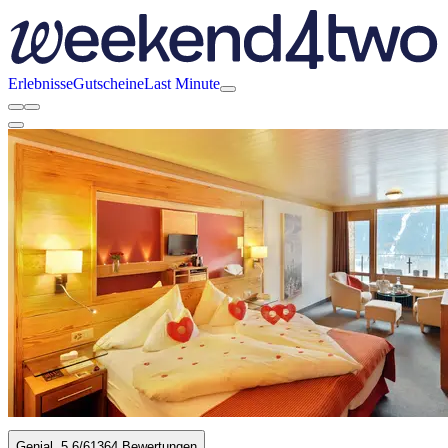
Erlebnisse
Gutscheine
Last Minute
Genial
5.6
/6
1364 Bewertungen