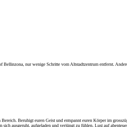
 Bellinzona, nur wenige Schritte vom Altstadtzentrum entfernt. Andere
 Spa Bereich. Beruhigt euren Geist und entspannt euren Körper im gro
ich ausgeruht, aufgeladen und verjüngt zu fühlen. Lust auf abenteuer