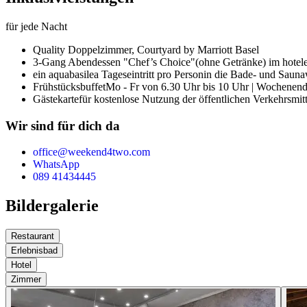
für jede Nacht
Quality Doppelzimmer,
Courtyard by Marriott Basel
3-Gang Abendessen "Chef’s Choice"
(ohne Getränke) im hotel
ein aquabasilea Tageseintritt pro Person
in die Bade- und Saun
Frühstücksbuffet
Mo - Fr von 6.30 Uhr bis 10 Uhr | Wochenend
Gästekarte
für kostenlose Nutzung der öffentlichen Verkehrsmit
Wir sind für dich da
office@weekend4two.com
WhatsApp
089 41434445
Bildergalerie
Restaurant
Erlebnisbad
Hotel
Zimmer